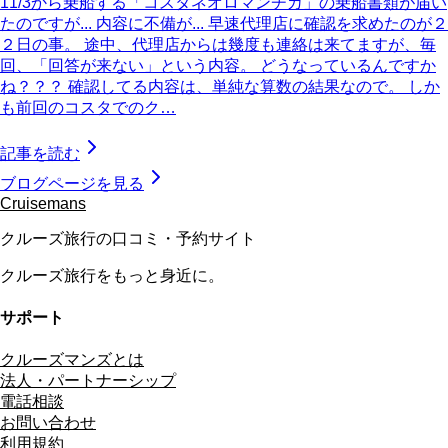
11/3から乗船する「コスタネオロマンチカ」の乗船書類が届い
たのですが... 内容に不備が... 早速代理店に確認を求めたのが２
２日の事。 途中、代理店からは幾度も連絡は来てますが、毎
回、「回答が来ない」という内容。 どうなっているんですか
ね？？？ 確認してる内容は、単純な算数の結果なので。 しか
も前回のコスタでのク…
記事を読む
ブログページを見る
Cruisemans
クルーズ旅行の口コミ・予約サイト
クルーズ旅行をもっと身近に。
サポート
クルーズマンズとは
法人・パートナーシップ
電話相談
お問い合わせ
利用規約