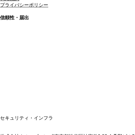
プライバシーポリシー
信頼性・届出
総合旅行業務取扱管理者
資格保有
適格請求書発行事業者
T3011301023586
SSL/TLS暗号化通信
セキュリティ・インフラ