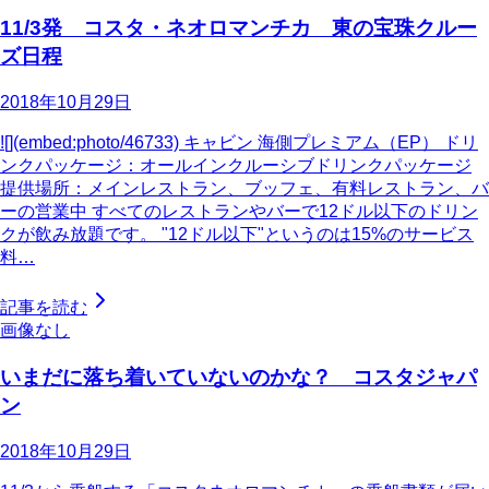
11/3発 コスタ・ネオロマンチカ 東の宝珠クルー
ズ日程
2018年10月29日
![](embed:photo/46733) キャビン 海側プレミアム（EP） ドリ
ンクパッケージ：オールインクルーシブドリンクパッケージ
提供場所：メインレストラン、ブッフェ、有料レストラン、バ
ーの営業中 すべてのレストランやバーで12ドル以下のドリン
クが飲み放題です。 "12ドル以下"というのは15%のサービス
料…
記事を読む
画像なし
いまだに落ち着いていないのかな？ コスタジャパ
ン
2018年10月29日