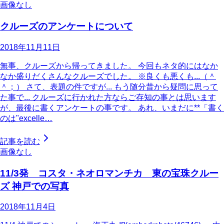
画像なし
クルーズのアンケートについて
2018年11月11日
無事、クルーズから帰ってきました。 今回もネタ的にはなか
なか盛りだくさんなクルーズでした。 ※良くも悪くも...（＾
＾；） さて、表題の件ですが... もう随分昔から疑問に思って
た事で... クルーズに行かれた方ならご存知の事とは思います
が、最後に書くアンケートの事です。 あれ、いまだに**「書く
のは"excelle…
記事を読む
画像なし
11/3発 コスタ・ネオロマンチカ 東の宝珠クルー
ズ 神戸での写真
2018年11月4日