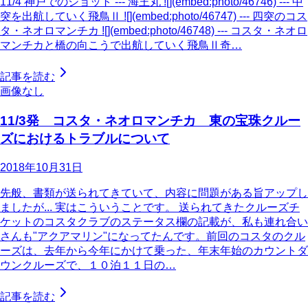
11/4 神戸でのショット --- 海王丸 ![](embed:photo/46746) --- 中
突を出航していく飛鳥Ⅱ ![](embed:photo/46747) --- 四突のコス
タ・ネオロマンチカ ![](embed:photo/46748) --- コスタ・ネオロ
マンチカと橋の向こうで出航していく飛鳥Ⅱ奇…
記事を読む
画像なし
11/3発 コスタ・ネオロマンチカ 東の宝珠クルー
ズにおけるトラブルについて
2018年10月31日
先般、書類が送られてきていて、内容に問題がある旨アップし
ましたが... 実はこういうことです。 送られてきたクルーズチ
ケットのコスタクラブのステータス欄の記載が、私も連れ合い
さんも"アクアマリン"になってたんです。前回のコスタのクル
ーズは、去年から今年にかけて乗った、年末年始のカウントダ
ウンクルーズで、１０泊１１日の…
記事を読む