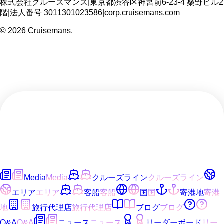
株式会社クルーズマンズ
|
東京都渋谷区神宮前6-23-4 桑野ビル2
階
|
法人番号
3011301023586
|
corp.cruisemans.com
©
2026
Cruisemans.
Media
Media
クルーズライン
クルーズライン
エリア
エリア
客船
客船
国
国
寄港地
寄港
地
旅行代理店
旅行代理店
ブログ
ブログ
Q&A
Q&A
ニュース
ニュース
リーダーボード
リー