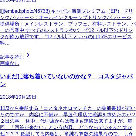
![](embed:photo/46733) キャビン 海側プレミアム（EP） ドリ
ンクパッケージ：オールインクルーシブドリンクパッケージ
提供場所：メインレストラン、ブッフェ、有料レストラン、バ
ーの営業中 すべてのレストランやバーで12ドル以下のドリン
クが飲み放題です。 "12ドル以下"というのは15%のサービス
料…
記事を読む
画像なし
いまだに落ち着いていないのかな？ コスタジャパ
ン
2018年10月29日
11/3から乗船する「コスタネオロマンチカ」の乗船書類が届い
たのですが... 内容に不備が... 早速代理店に確認を求めたのが２
２日の事。 途中、代理店からは幾度も連絡は来てますが、毎
回、「回答が来ない」という内容。 どうなっているんですか
ね？？？ 確認してる内容は、単純な算数の結果なので。 しか