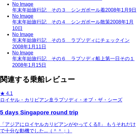
No Image
年末年始旅行記 その３ シンガポール着
2008年1月9日
No Image
年末年始旅行記 その４ シンガポール散策
2008年1月
10日
No Image
年末年始旅行記 その５ ラプソディにチェックイン
2008年1月11日
No Image
年末年始旅行記 その６ ラプソディ船上第一日その１
2008年1月15日
関連する乗船レビュー
★
4.1
ロイヤル・カリビアン
🚢
ラプソディ・オブ・ザ・シーズ
5 days Singapore round trip
「アジアにロイヤルカリビアンがやってくる!!」 もうそれだけ
で十分な動機でした...（＾＾；）