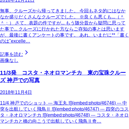
2018年11月11日
無事、クルーズから帰ってきました。 今回もネタ的にはなか
なか盛りだくさんなクルーズでした。 ※良くも悪くも...（＾
＾；） さて、表題の件ですが... もう随分昔から疑問に思って
た事で... クルーズに行かれた方ならご存知の事とは思います
が、最後に書くアンケートの事です。 あれ、いまだに**「書く
のは"excelle…
記事を読む
画像なし
11/3発 コスタ・ネオロマンチカ 東の宝珠クルー
ズ 神戸での写真
2018年11月4日
11/4 神戸でのショット --- 海王丸 ![](embed:photo/46746) --- 中
突を出航していく飛鳥Ⅱ ![](embed:photo/46747) --- 四突のコス
タ・ネオロマンチカ ![](embed:photo/46748) --- コスタ・ネオロ
マンチカと橋の向こうで出航していく飛鳥Ⅱ奇…