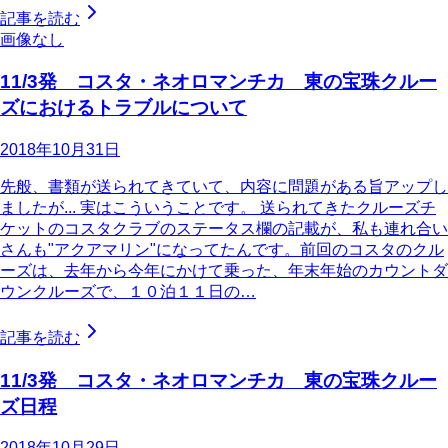
記事を読む
画像なし
11/3発 コスタ・ネオロマンチカ 東の宝珠クルー
ズにおけるトラブルについて
2018年10月31日
先般、書類が送られてきていて、内容に問題がある旨アップし
ましたが... 実はこういうことです。 送られてきたクルーズチ
ケットのコスタクラブのステータス欄の記載が、私も連れ合い
さんも"アクアマリン"になってたんです。前回のコスタのクル
ーズは、去年から今年にかけて乗った、年末年始のカウントダ
ウンクルーズで、１０泊１１日の…
記事を読む
11/3発 コスタ・ネオロマンチカ 東の宝珠クルー
ズ日程
2018年10月29日