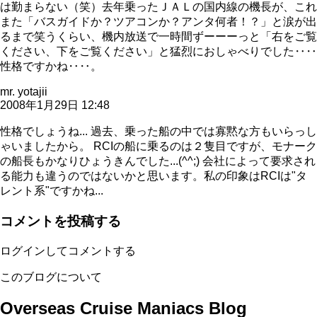
は勤まらない（笑）去年乗ったＪＡＬの国内線の機長が、これ
また「バスガイドか？ツアコンか？アンタ何者！？」と涙が出
るまで笑うくらい、機内放送で一時間ずーーーっと「右をご覧
ください、下をご覧ください」と猛烈におしゃべりでした‥‥
性格ですかね‥‥。
mr. yotajii
2008年1月29日 12:48
性格でしょうね... 過去、乗った船の中では寡黙な方もいらっし
ゃいましたから。 RCIの船に乗るのは２隻目ですが、モナーク
の船長もかなりひょうきんでした...(^^;) 会社によって要求され
る能力も違うのではないかと思います。私の印象はRCIは"タ
レント系"ですかね...
コメントを投稿する
ログインしてコメントする
このブログについて
Overseas Cruise Maniacs Blog