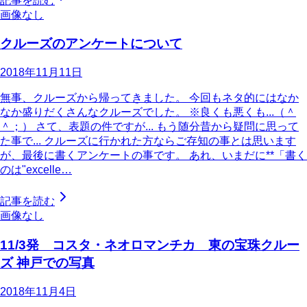
記事を読む
画像なし
クルーズのアンケートについて
2018年11月11日
無事、クルーズから帰ってきました。 今回もネタ的にはなか
なか盛りだくさんなクルーズでした。 ※良くも悪くも...（＾
＾；） さて、表題の件ですが... もう随分昔から疑問に思って
た事で... クルーズに行かれた方ならご存知の事とは思います
が、最後に書くアンケートの事です。 あれ、いまだに**「書く
のは"excelle…
記事を読む
画像なし
11/3発 コスタ・ネオロマンチカ 東の宝珠クルー
ズ 神戸での写真
2018年11月4日