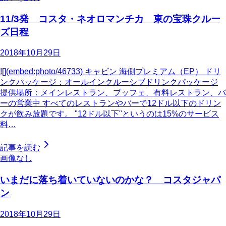
11/3発 コスタ・ネオロマンチカ 東の宝珠クルー
ズ日程
2018年10月29日
![](embed:photo/46733) キャビン 海側プレミアム（EP） ドリ
ンクパッケージ：オールインクルーシブドリンクパッケージ
提供場所：メインレストラン、ブッフェ、有料レストラン、バ
ーの営業中 すべてのレストランやバーで12ドル以下のドリン
クが飲み放題です。 "12ドル以下"というのは15%のサービス
料…
記事を読む
画像なし
いまだに落ち着いていないのかな？ コスタジャパ
ン
2018年10月29日