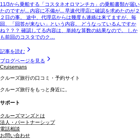
11/3から乗船する「コスタネオロマンチカ」の乗船書類が届い
たのですが... 内容に不備が... 早速代理店に確認を求めたのが２
２日の事。 途中、代理店からは幾度も連絡は来てますが、毎
回、「回答が来ない」という内容。 どうなっているんですか
ね？？？ 確認してる内容は、単純な算数の結果なので。 しか
も前回のコスタでのク…
記事を読む
ブログページを見る
Cruisemans
クルーズ旅行の口コミ・予約サイト
クルーズ旅行をもっと身近に。
サポート
クルーズマンズとは
法人・パートナーシップ
電話相談
お問い合わせ