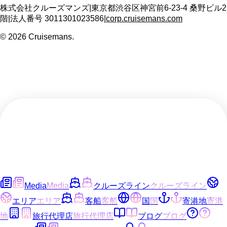
株式会社クルーズマンズ
|
東京都渋谷区神宮前6-23-4 桑野ビル2
階
|
法人番号
3011301023586
|
corp.cruisemans.com
©
2026
Cruisemans.
Media
Media
クルーズライン
クルーズライン
エリア
エリア
客船
客船
国
国
寄港地
寄港
地
旅行代理店
旅行代理店
ブログ
ブログ