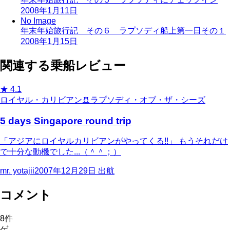
2008年1月11日
No Image
年末年始旅行記 その６ ラプソディ船上第一日その１
2008年1月15日
関連する乗船レビュー
★
4.1
ロイヤル・カリビアン
🚢
ラプソディ・オブ・ザ・シーズ
5 days Singapore round trip
「アジアにロイヤルカリビアンがやってくる!!」 もうそれだけ
で十分な動機でした...（＾＾；）
mr. yotajii
2007年12月29日
出航
コメント
8
件
ゲ