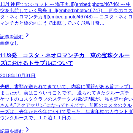
11/4 神戸でのショット --- 海王丸 ![](embed:photo/46746) --- 中
突を出航していく飛鳥Ⅱ ![](embed:photo/46747) --- 四突のコス
タ・ネオロマンチカ ![](embed:photo/46748) --- コスタ・ネオロ
マンチカと橋の向こうで出航していく飛鳥Ⅱ奇…
記事を読む
画像なし
11/3発 コスタ・ネオロマンチカ 東の宝珠クルー
ズにおけるトラブルについて
2018年10月31日
先般、書類が送られてきていて、内容に問題がある旨アップし
ましたが... 実はこういうことです。 送られてきたクルーズチ
ケットのコスタクラブのステータス欄の記載が、私も連れ合い
さんも"アクアマリン"になってたんです。前回のコスタのクル
ーズは、去年から今年にかけて乗った、年末年始のカウントダ
ウンクルーズで、１０泊１１日の…
記事を読む