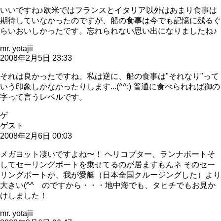
いいですね♪欧米ではフランスとイタリア以外はあまり食事は
期待していなかったのですが、船の食事は今でも記憶に残るぐ
らいおいしかったです。忘れられない思い出になりましたね♪
mr. yotajii
2008年2月5日 23:33
それは良かったですね。私は逆に、船の食事は"それなり"って
いう印象しかなかったりします...(^^;) 普通に食べられれば御の
字って言うレベルです。
ゲ
ゲスト
2008年2月6日 00:03
メガヨット凄いですよね〜！ ヘリコプター、ランナボートそ
してセーリングボートを乗せてるのが居ますもんネ そのセー
リングボートが、我が愛艇（日本全国クルージングした）より
大きい(^^ゞのですから・・・地中海でも、タヒチでもお見か
けしました！
mr. yotajii