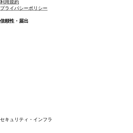
利用規約
プライバシーポリシー
信頼性・届出
総合旅行業務取扱管理者
資格保有
適格請求書発行事業者
T3011301023586
SSL/TLS暗号化通信
セキュリティ・インフラ