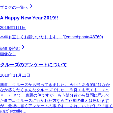
ブログの一覧へ
A Happy New Year 2019!!
2019年1月1日
本年も宜しくお願いいたします。 ![](embed:photo/48760)
記事を読む
画像なし
クルーズのアンケートについて
2018年11月11日
無事、クルーズから帰ってきました。 今回もネタ的にはなか
なか盛りだくさんなクルーズでした。 ※良くも悪くも...（＾
＾；） さて、表題の件ですが... もう随分昔から疑問に思って
た事で... クルーズに行かれた方ならご存知の事とは思います
が、最後に書くアンケートの事です。 あれ、いまだに**「書く
のは"excelle…