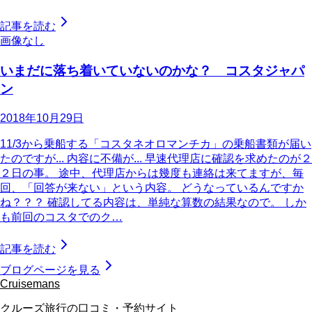
記事を読む
画像なし
いまだに落ち着いていないのかな？ コスタジャパ
ン
2018年10月29日
11/3から乗船する「コスタネオロマンチカ」の乗船書類が届い
たのですが... 内容に不備が... 早速代理店に確認を求めたのが２
２日の事。 途中、代理店からは幾度も連絡は来てますが、毎
回、「回答が来ない」という内容。 どうなっているんですか
ね？？？ 確認してる内容は、単純な算数の結果なので。 しか
も前回のコスタでのク…
記事を読む
ブログページを見る
Cruisemans
クルーズ旅行の口コミ・予約サイト