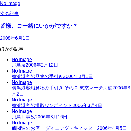
No Image
次の記事
皆様、ご一緒にいかがですか？
2008年6月1日
ほかの記事
No Image
飛鳥展
2006年2月12日
No Image
横浜港客船見物の手引き
2006年3月1日
No Image
横浜港客船見物の手引き その２ 東京マーチス編
2006年3
月2日
No Image
横浜港客船撮影ワンポイント
2006年3月4日
No Image
飛鳥Ⅱ事故
2006年3月16日
No Image
船関連のお店 「ダイニング・キノシタ」
2006年4月5日