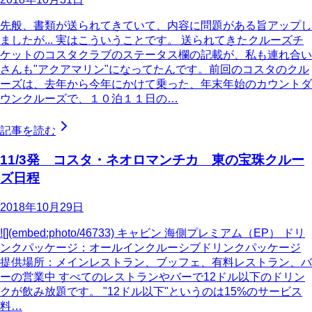
先般、書類が送られてきていて、内容に問題がある旨アップし
ましたが... 実はこういうことです。 送られてきたクルーズチ
ケットのコスタクラブのステータス欄の記載が、私も連れ合い
さんも"アクアマリン"になってたんです。前回のコスタのクル
ーズは、去年から今年にかけて乗った、年末年始のカウントダ
ウンクルーズで、１０泊１１日の…
記事を読む
11/3発 コスタ・ネオロマンチカ 東の宝珠クルー
ズ日程
2018年10月29日
![](embed:photo/46733) キャビン 海側プレミアム（EP） ドリ
ンクパッケージ：オールインクルーシブドリンクパッケージ
提供場所：メインレストラン、ブッフェ、有料レストラン、バ
ーの営業中 すべてのレストランやバーで12ドル以下のドリン
クが飲み放題です。 "12ドル以下"というのは15%のサービス
料…