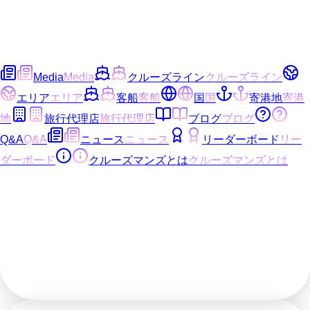
Media
Media
クルーズライン
クルーズライン
エリア
エリア
客船
客船
国
国
寄港地
寄港
地
旅行代理店
旅行代理店
ブログ
ブログ
Q&A
Q&A
ニュース
ニュース
リーダーボード
リー
ダーボード
クルーズマンズとは
クルーズマンズとは