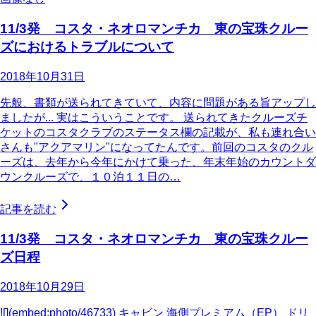
11/3発 コスタ・ネオロマンチカ 東の宝珠クルー
ズにおけるトラブルについて
2018年10月31日
先般、書類が送られてきていて、内容に問題がある旨アップし
ましたが... 実はこういうことです。 送られてきたクルーズチ
ケットのコスタクラブのステータス欄の記載が、私も連れ合い
さんも"アクアマリン"になってたんです。前回のコスタのクル
ーズは、去年から今年にかけて乗った、年末年始のカウントダ
ウンクルーズで、１０泊１１日の…
記事を読む
11/3発 コスタ・ネオロマンチカ 東の宝珠クルー
ズ日程
2018年10月29日
![](embed:photo/46733) キャビン 海側プレミアム（EP） ドリ