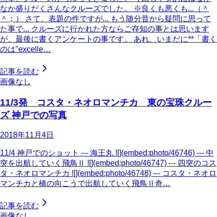
なか盛りだくさんなクルーズでした。 ※良くも悪くも...（＾
＾；） さて、表題の件ですが... もう随分昔から疑問に思って
た事で... クルーズに行かれた方ならご存知の事とは思います
が、最後に書くアンケートの事です。 あれ、いまだに**「書く
のは"excelle…
記事を読む
画像なし
11/3発 コスタ・ネオロマンチカ 東の宝珠クルー
ズ 神戸での写真
2018年11月4日
11/4 神戸でのショット --- 海王丸 ![](embed:photo/46746) --- 中
突を出航していく飛鳥Ⅱ ![](embed:photo/46747) --- 四突のコス
タ・ネオロマンチカ ![](embed:photo/46748) --- コスタ・ネオロ
マンチカと橋の向こうで出航していく飛鳥Ⅱ奇…
記事を読む
画像なし