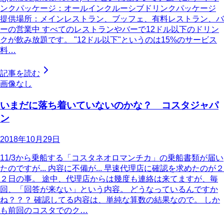
ンクパッケージ：オールインクルーシブドリンクパッケージ
提供場所：メインレストラン、ブッフェ、有料レストラン、バ
ーの営業中 すべてのレストランやバーで12ドル以下のドリン
クが飲み放題です。 "12ドル以下"というのは15%のサービス
料…
記事を読む
画像なし
いまだに落ち着いていないのかな？ コスタジャパ
ン
2018年10月29日
11/3から乗船する「コスタネオロマンチカ」の乗船書類が届い
たのですが... 内容に不備が... 早速代理店に確認を求めたのが２
２日の事。 途中、代理店からは幾度も連絡は来てますが、毎
回、「回答が来ない」という内容。 どうなっているんですか
ね？？？ 確認してる内容は、単純な算数の結果なので。 しか
も前回のコスタでのク…