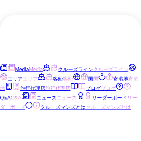
Media
Media
クルーズライン
クルーズライン
エリア
エリア
客船
客船
国
国
寄港地
寄港
地
旅行代理店
旅行代理店
ブログ
ブログ
Q&A
Q&A
ニュース
ニュース
リーダーボード
リー
ダーボード
クルーズマンズとは
クルーズマンズとは