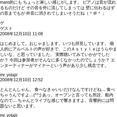
maro的にも ちょっと淋しい感じがします。 ピアノは音が流れ
るものだけど その音を外に流してしまっては 壁に伝わるはず
の音までもが 外音に消されてしまいそうだね（＾＠＾；
ゲ
ゲスト
2008年12月10日 11:08
はじめまして。おじゃまします。いつも拝見しています。 個
人的にアルベルトの声が好きで、このＡｓｔｙｌｅはうらやま
しいな、と思っていました。 実際聴いてみていかがでした
か？ 今回は参加者がそんなに多くなかったのでしょうか？ エ
ンターティナーがマイナーという声があり少し残念です。
mr. yotajii
2008年12月10日 12:52
とんとんしゃん。 食べなきゃいいだけなんですけどね… 食べ
ちゃうんですよ…(^^;) あっ、オープンと言っても所詮、船内
なので… ちゃんとライブな感じで響きますよ。音響的には問
題ないと思います。
mr. yotajii