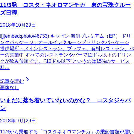
11/3発 コスタ・ネオロマンチカ 東の宝珠クルー
ズ日程
2018年10月29日
![](embed:photo/46733) キャビン 海側プレミアム（EP） ドリ
ンクパッケージ：オールインクルーシブドリンクパッケージ
提供場所：メインレストラン、ブッフェ、有料レストラン、バ
ーの営業中 すべてのレストランやバーで12ドル以下のドリン
クが飲み放題です。 "12ドル以下"というのは15%のサービス
料…
記事を読む
画像なし
いまだに落ち着いていないのかな？ コスタジャパ
ン
2018年10月29日
11/3から乗船する「コスタネオロマンチカ」の乗船書類が届い