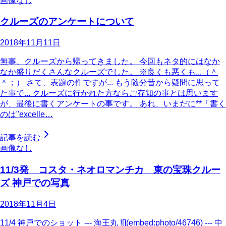
画像なし
クルーズのアンケートについて
2018年11月11日
無事、クルーズから帰ってきました。 今回もネタ的にはなか
なか盛りだくさんなクルーズでした。 ※良くも悪くも...（＾
＾；） さて、表題の件ですが... もう随分昔から疑問に思って
た事で... クルーズに行かれた方ならご存知の事とは思います
が、最後に書くアンケートの事です。 あれ、いまだに**「書く
のは"excelle…
記事を読む
画像なし
11/3発 コスタ・ネオロマンチカ 東の宝珠クルー
ズ 神戸での写真
2018年11月4日
11/4 神戸でのショット --- 海王丸 ![](embed:photo/46746) --- 中