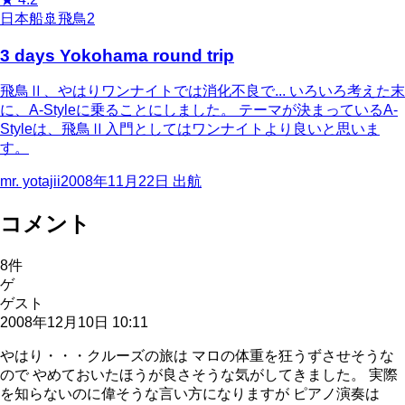
日本船
🚢
飛鳥2
3 days Yokohama round trip
飛鳥Ⅱ、やはりワンナイトでは消化不良で... いろいろ考えた末
に、A-Styleに乗ることにしました。 テーマが決まっているA-
Styleは、飛鳥Ⅱ入門としてはワンナイトより良いと思いま
す。
mr. yotajii
2008年11月22日
出航
コメント
8
件
ゲ
ゲスト
2008年12月10日 10:11
やはり・・・クルーズの旅は マロの体重を狂うずさせそうな
ので やめておいたほうが良さそうな気がしてきました。 実際
を知らないのに偉そうな言い方になりますが ピアノ演奏は