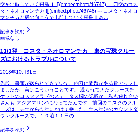
突を出航していく飛鳥Ⅱ ![](embed:photo/46747) --- 四突のコス
タ・ネオロマンチカ ![](embed:photo/46748) --- コスタ・ネオロ
マンチカと橋の向こうで出航していく飛鳥Ⅱ奇…
記事を読む
画像なし
11/3発 コスタ・ネオロマンチカ 東の宝珠クルー
ズにおけるトラブルについて
2018年10月31日
先般、書類が送られてきていて、内容に問題がある旨アップし
ましたが... 実はこういうことです。 送られてきたクルーズチ
ケットのコスタクラブのステータス欄の記載が、私も連れ合い
さんも"アクアマリン"になってたんです。前回のコスタのクル
ーズは、去年から今年にかけて乗った、年末年始のカウントダ
ウンクルーズで、１０泊１１日の…
記事を読む