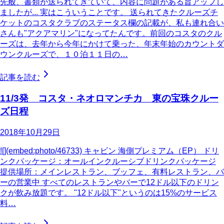
先般、書類が送られてきていて、内容に問題がある旨アップし
ましたが... 実はこういうことです。 送られてきたクルーズチ
ケットのコスタクラブのステータス欄の記載が、私も連れ合い
さんも"アクアマリン"になってたんです。前回のコスタのクル
ーズは、去年から今年にかけて乗った、年末年始のカウントダ
ウンクルーズで、１０泊１１日の…
記事を読む
11/3発 コスタ・ネオロマンチカ 東の宝珠クルー
ズ日程
2018年10月29日
![](embed:photo/46733) キャビン 海側プレミアム（EP） ドリ
ンクパッケージ：オールインクルーシブドリンクパッケージ
提供場所：メインレストラン、ブッフェ、有料レストラン、バ
ーの営業中 すべてのレストランやバーで12ドル以下のドリン
クが飲み放題です。 "12ドル以下"というのは15%のサービス
料…