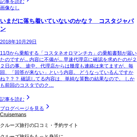
記事を読む
画像なし
いまだに落ち着いていないのかな？ コスタジャパ
ン
2018年10月29日
11/3から乗船する「コスタネオロマンチカ」の乗船書類が届い
たのですが... 内容に不備が... 早速代理店に確認を求めたのが２
２日の事。 途中、代理店からは幾度も連絡は来てますが、毎
回、「回答が来ない」という内容。 どうなっているんですか
ね？？？ 確認してる内容は、単純な算数の結果なので。 しか
も前回のコスタでのク…
記事を読む
ブログページを見る
Cruisemans
クルーズ旅行の口コミ・予約サイト
クルーズ旅行をもっと身近に。