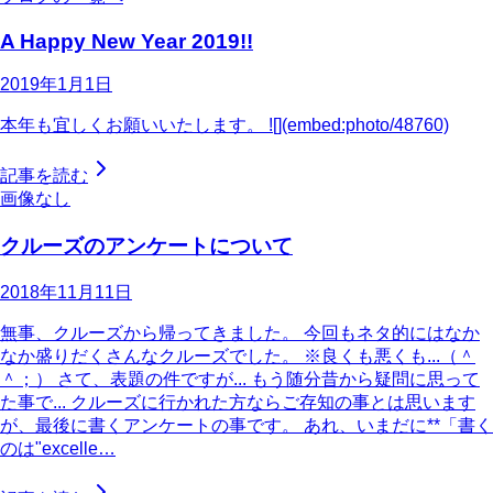
A Happy New Year 2019!!
2019年1月1日
本年も宜しくお願いいたします。 ![](embed:photo/48760)
記事を読む
画像なし
クルーズのアンケートについて
2018年11月11日
無事、クルーズから帰ってきました。 今回もネタ的にはなか
なか盛りだくさんなクルーズでした。 ※良くも悪くも...（＾
＾；） さて、表題の件ですが... もう随分昔から疑問に思って
た事で... クルーズに行かれた方ならご存知の事とは思います
が、最後に書くアンケートの事です。 あれ、いまだに**「書く
のは"excelle…