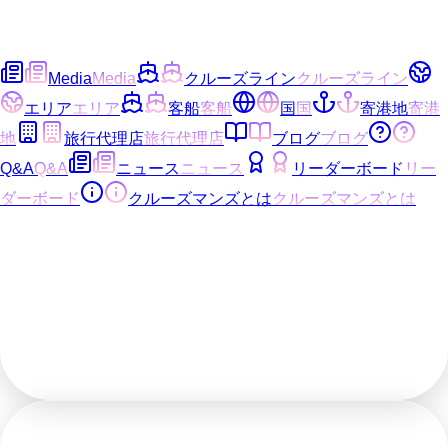
Media
Media
クルーズライン
クルーズライン
エリア
エリア
客船
客船
国
国
寄港地
寄港
地
旅行代理店
旅行代理店
ブログ
ブログ
Q&A
Q&A
ニュース
ニュース
リーダーボード
リー
ダーボード
クルーズマンズとは
クルーズマンズとは