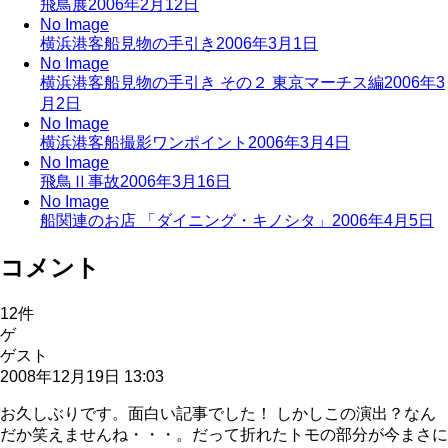
飛鳥展
2006年2月12日
No Image
横浜港客船見物の手引き
2006年3月1日
No Image
横浜港客船見物の手引き その２ 東京マーチス編
2006年3
月2日
No Image
横浜港客船撮影ワンポイント
2006年3月4日
No Image
飛鳥Ⅱ事故
2006年3月16日
No Image
船関連のお店 「ダイニング・キノシタ」
2006年4月5日
コメント
12
件
ゲ
ゲスト
2008年12月19日 13:03
お久しぶりです。面白い記事でした！ しかしこの演出？なん
だか笑えませんね・・・。だって折れたトモの部分が今まさに