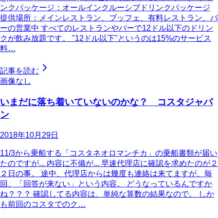
ンクパッケージ：オールインクルーシブドリンクパッケージ
提供場所：メインレストラン、ブッフェ、有料レストラン、バ
ーの営業中 すべてのレストランやバーで12ドル以下のドリン
クが飲み放題です。 "12ドル以下"というのは15%のサービス
料…
記事を読む
画像なし
いまだに落ち着いていないのかな？ コスタジャパ
ン
2018年10月29日
11/3から乗船する「コスタネオロマンチカ」の乗船書類が届い
たのですが... 内容に不備が... 早速代理店に確認を求めたのが２
２日の事。 途中、代理店からは幾度も連絡は来てますが、毎
回、「回答が来ない」という内容。 どうなっているんですか
ね？？？ 確認してる内容は、単純な算数の結果なので。 しか
も前回のコスタでのク…