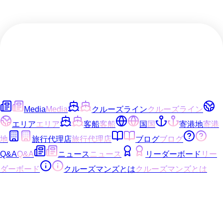
Media
Media
クルーズライン
クルーズライン
エリア
エリア
客船
客船
国
国
寄港地
寄港
地
旅行代理店
旅行代理店
ブログ
ブログ
Q&A
Q&A
ニュース
ニュース
リーダーボード
リー
ダーボード
クルーズマンズとは
クルーズマンズとは