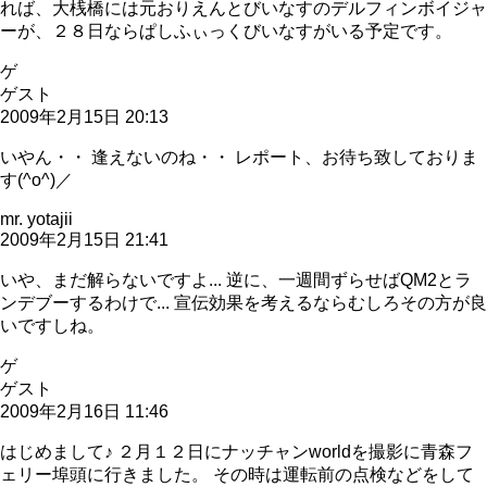
れば、大桟橋には元おりえんとびいなすのデルフィンボイジャ
ーが、２８日ならぱしふぃっくびいなすがいる予定です。
ゲ
ゲスト
2009年2月15日 20:13
いやん・・ 逢えないのね・・ レポート、お待ち致しておりま
す(^o^)／
mr. yotajii
2009年2月15日 21:41
いや、まだ解らないですよ... 逆に、一週間ずらせばQM2とラ
ンデブーするわけで... 宣伝効果を考えるならむしろその方が良
いですしね。
ゲ
ゲスト
2009年2月16日 11:46
はじめまして♪ ２月１２日にナッチャンworldを撮影に青森フ
ェリー埠頭に行きました。 その時は運転前の点検などをして