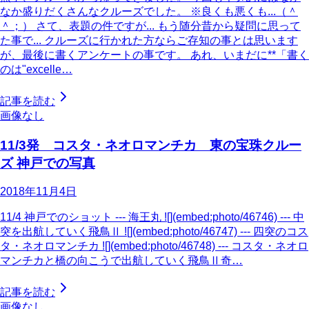
なか盛りだくさんなクルーズでした。 ※良くも悪くも...（＾
＾；） さて、表題の件ですが... もう随分昔から疑問に思って
た事で... クルーズに行かれた方ならご存知の事とは思います
が、最後に書くアンケートの事です。 あれ、いまだに**「書く
のは"excelle…
記事を読む
画像なし
11/3発 コスタ・ネオロマンチカ 東の宝珠クルー
ズ 神戸での写真
2018年11月4日
11/4 神戸でのショット --- 海王丸 ![](embed:photo/46746) --- 中
突を出航していく飛鳥Ⅱ ![](embed:photo/46747) --- 四突のコス
タ・ネオロマンチカ ![](embed:photo/46748) --- コスタ・ネオロ
マンチカと橋の向こうで出航していく飛鳥Ⅱ奇…
記事を読む
画像なし