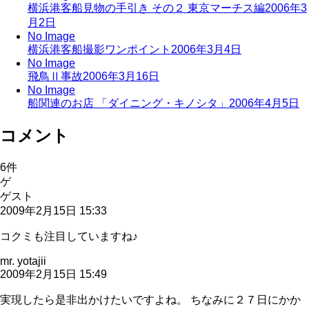
横浜港客船見物の手引き その２ 東京マーチス編
2006年3
月2日
No Image
横浜港客船撮影ワンポイント
2006年3月4日
No Image
飛鳥Ⅱ事故
2006年3月16日
No Image
船関連のお店 「ダイニング・キノシタ」
2006年4月5日
コメント
6
件
ゲ
ゲスト
2009年2月15日 15:33
コクミも注目していますね♪
mr. yotajii
2009年2月15日 15:49
実現したら是非出かけたいですよね。 ちなみに２７日にかか