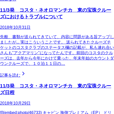
11/3発 コスタ・ネオロマンチカ 東の宝珠クルー
ズにおけるトラブルについて
2018年10月31日
先般、書類が送られてきていて、内容に問題がある旨アップし
ましたが... 実はこういうことです。 送られてきたクルーズチ
ケットのコスタクラブのステータス欄の記載が、私も連れ合い
さんも"アクアマリン"になってたんです。前回のコスタのクル
ーズは、去年から今年にかけて乗った、年末年始のカウントダ
ウンクルーズで、１０泊１１日の…
記事を読む
11/3発 コスタ・ネオロマンチカ 東の宝珠クルー
ズ日程
2018年10月29日
![](embed:photo/46733) キャビン 海側プレミアム（EP） ドリ