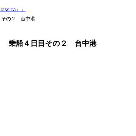
ssica）」
目その２ 台中港
ト 乗船４日目その２ 台中港