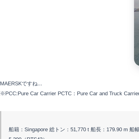
MAERSKですね...
※PCC:Pure Car Carrier PCTC：Pure Car and Truck Carrie
船籍：Singapore 総トン：51,770 t 船長：179.90