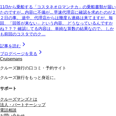
11/3から乗船する「コスタネオロマンチカ」の乗船書類が届い
たのですが... 内容に不備が... 早速代理店に確認を求めたのが２
２日の事。 途中、代理店からは幾度も連絡は来てますが、毎
回、「回答が来ない」という内容。 どうなっているんですか
ね？？？ 確認してる内容は、単純な算数の結果なので。 しか
も前回のコスタでのク…
記事を読む
ブログページを見る
Cruisemans
クルーズ旅行の口コミ・予約サイト
クルーズ旅行をもっと身近に。
サポート
クルーズマンズとは
法人・パートナーシップ
電話相談
お問い合わせ