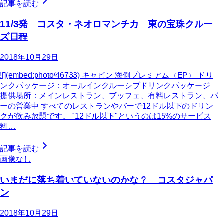
記事を読む
11/3発 コスタ・ネオロマンチカ 東の宝珠クルー
ズ日程
2018年10月29日
![](embed:photo/46733) キャビン 海側プレミアム（EP） ドリ
ンクパッケージ：オールインクルーシブドリンクパッケージ
提供場所：メインレストラン、ブッフェ、有料レストラン、バ
ーの営業中 すべてのレストランやバーで12ドル以下のドリン
クが飲み放題です。 "12ドル以下"というのは15%のサービス
料…
記事を読む
画像なし
いまだに落ち着いていないのかな？ コスタジャパ
ン
2018年10月29日