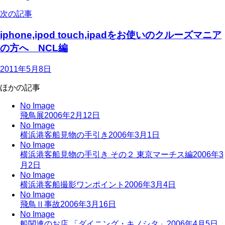
次の記事
iphone,ipod touch,ipadをお使いのクルーズマニア
の方へ NCL編
2011年5月8日
ほかの記事
No Image
飛鳥展
2006年2月12日
No Image
横浜港客船見物の手引き
2006年3月1日
No Image
横浜港客船見物の手引き その２ 東京マーチス編
2006年3
月2日
No Image
横浜港客船撮影ワンポイント
2006年3月4日
No Image
飛鳥Ⅱ事故
2006年3月16日
No Image
船関連のお店 「ダイニング・キノシタ」
2006年4月5日