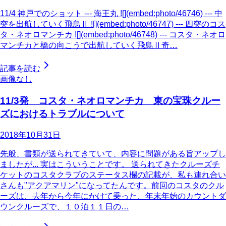
11/4 神戸でのショット --- 海王丸 ![](embed:photo/46746) --- 中
突を出航していく飛鳥Ⅱ ![](embed:photo/46747) --- 四突のコス
タ・ネオロマンチカ ![](embed:photo/46748) --- コスタ・ネオロ
マンチカと橋の向こうで出航していく飛鳥Ⅱ奇…
記事を読む
画像なし
11/3発 コスタ・ネオロマンチカ 東の宝珠クルー
ズにおけるトラブルについて
2018年10月31日
先般、書類が送られてきていて、内容に問題がある旨アップし
ましたが... 実はこういうことです。 送られてきたクルーズチ
ケットのコスタクラブのステータス欄の記載が、私も連れ合い
さんも"アクアマリン"になってたんです。前回のコスタのクル
ーズは、去年から今年にかけて乗った、年末年始のカウントダ
ウンクルーズで、１０泊１１日の…