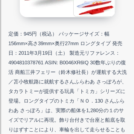
定価：945円（税込） パッケージサイズ：幅
156mm×高さ39mm×奥行27mm ロングタイプ 発売
日：2011年3月19日（土） 製造元リファレンス：
4904810378761 ASIN: B0046XR6IQ 30数年ぶりの復
活 商船三井フェリー（鈴木修社長）が運航する大洗
／苫小牧航路に就航するさんふらわあ さっぽろが、
タカラトミーが提供する玩具「トミカ」シリーズに
登場。ロングタイプのトミカ「ＮＯ．130 さんふら
わあ さっぽろ」は、実際の船体を1,280分の１のサ
イズでリアルに再現。飾り台付きで台座と船底を取
りはずすことにより、車輪を出して走らせることも