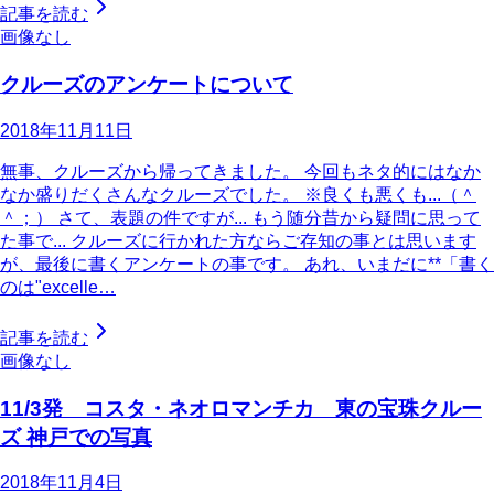
記事を読む
画像なし
クルーズのアンケートについて
2018年11月11日
無事、クルーズから帰ってきました。 今回もネタ的にはなか
なか盛りだくさんなクルーズでした。 ※良くも悪くも...（＾
＾；） さて、表題の件ですが... もう随分昔から疑問に思って
た事で... クルーズに行かれた方ならご存知の事とは思います
が、最後に書くアンケートの事です。 あれ、いまだに**「書く
のは"excelle…
記事を読む
画像なし
11/3発 コスタ・ネオロマンチカ 東の宝珠クルー
ズ 神戸での写真
2018年11月4日