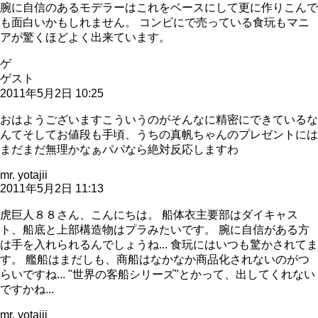
腕に自信のあるモデラーはこれをベースにして更に作りこんで
も面白いかもしれません。 コンビにで売っている食玩もマニ
アが驚くほどよく出来ています。
ゲ
ゲスト
2011年5月2日 10:25
おはようございますこういうのがそんなに精密にできているな
んてそしてお値段も手頃、うちの真帆ちゃんのプレゼントには
まだまだ無理かなぁパパなら絶対反応しますわ
mr. yotajii
2011年5月2日 11:13
虎巨人８８さん、こんにちは。 船体衣主要部はダイキャス
ト、船底と上部構造物はプラみたいです。 腕に自信がある方
は手を入れられるんでしょうね... 食玩にはいつも驚かされてま
す。 艦船はまだしも、商船はなかなか商品化されないのがつ
らいですね... "世界の客船シリーズ"とかって、出してくれない
ですかね...
mr. yotajii