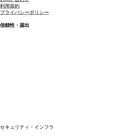
利用規約
プライバシーポリシー
信頼性・届出
総合旅行業務取扱管理者
資格保有
適格請求書発行事業者
T3011301023586
SSL/TLS暗号化通信
セキュリティ・インフラ