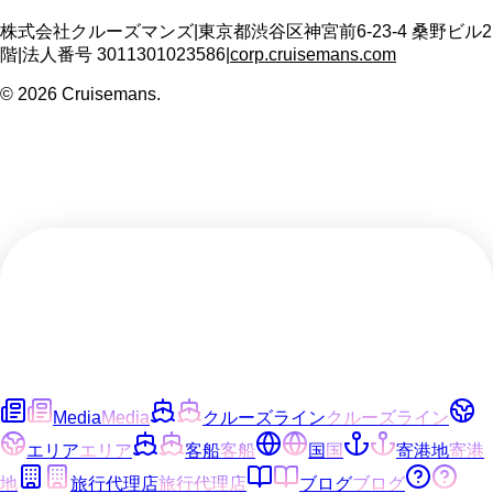
株式会社クルーズマンズ
|
東京都渋谷区神宮前6-23-4 桑野ビル2
階
|
法人番号
3011301023586
|
corp.cruisemans.com
©
2026
Cruisemans.
Media
Media
クルーズライン
クルーズライン
エリア
エリア
客船
客船
国
国
寄港地
寄港
地
旅行代理店
旅行代理店
ブログ
ブログ