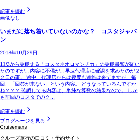
記事を読む
画像なし
いまだに落ち着いていないのかな？ コスタジャパ
ン
2018年10月29日
11/3から乗船する「コスタネオロマンチカ」の乗船書類が届い
たのですが... 内容に不備が... 早速代理店に確認を求めたのが２
２日の事。 途中、代理店からは幾度も連絡は来てますが、毎
回、「回答が来ない」という内容。 どうなっているんですか
ね？？？ 確認してる内容は、単純な算数の結果なので。 しか
も前回のコスタでのク…
記事を読む
ブログページを見る
Cruisemans
クルーズ旅行の口コミ・予約サイト