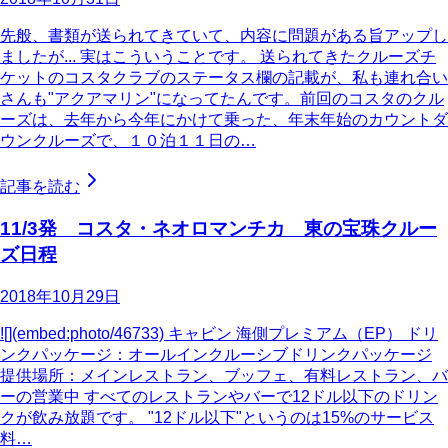
先般、書類が送られてきていて、内容に問題がある旨アップし
ましたが... 実はこういうことです。 送られてきたクルーズチ
ケットのコスタクラブのステータス欄の記載が、私も連れ合い
さんも"アクアマリン"になってたんです。前回のコスタのクル
ーズは、去年から今年にかけて乗った、年末年始のカウントダ
ウンクルーズで、１０泊１１日の…
記事を読む
11/3発 コスタ・ネオロマンチカ 東の宝珠クルー
ズ日程
2018年10月29日
![](embed:photo/46733) キャビン 海側プレミアム（EP） ドリ
ンクパッケージ：オールインクルーシブドリンクパッケージ
提供場所：メインレストラン、ブッフェ、有料レストラン、バ
ーの営業中 すべてのレストランやバーで12ドル以下のドリン
クが飲み放題です。 "12ドル以下"というのは15%のサービス
料…