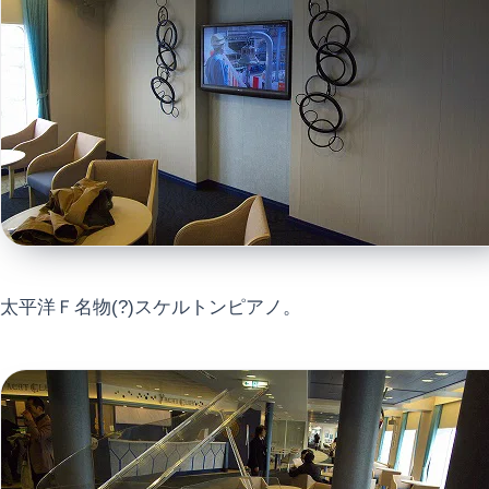
太平洋Ｆ名物(?)スケルトンピアノ。