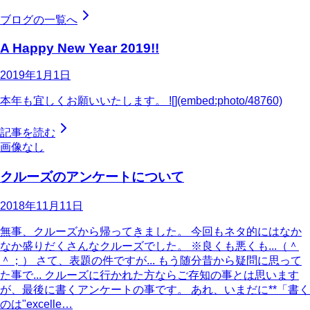
ブログの一覧へ
A Happy New Year 2019!!
2019年1月1日
本年も宜しくお願いいたします。 ![](embed:photo/48760)
記事を読む
画像なし
クルーズのアンケートについて
2018年11月11日
無事、クルーズから帰ってきました。 今回もネタ的にはなか
なか盛りだくさんなクルーズでした。 ※良くも悪くも...（＾
＾；） さて、表題の件ですが... もう随分昔から疑問に思って
た事で... クルーズに行かれた方ならご存知の事とは思います
が、最後に書くアンケートの事です。 あれ、いまだに**「書く
のは"excelle…