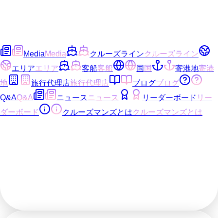
Media
Media
クルーズライン
クルーズライン
エリア
エリア
客船
客船
国
国
寄港地
寄港
地
旅行代理店
旅行代理店
ブログ
ブログ
Q&A
Q&A
ニュース
ニュース
リーダーボード
リー
ダーボード
クルーズマンズとは
クルーズマンズとは