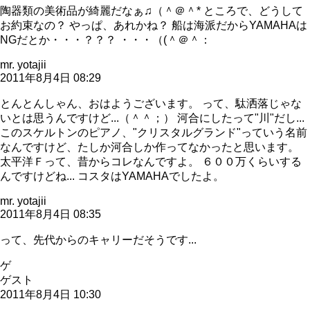
陶器類の美術品が綺麗だなぁ♫（＾＠＾* ところで、どうして
お約束なの？ やっぱ、あれかね？ 船は海派だからYAMAHAは
NGだとか・・・？？？ ・・・（(＾＠＾：
mr. yotajii
2011年8月4日 08:29
とんとんしゃん、おはようございます。 って、駄洒落じゃな
いとは思うんですけど...（＾＾；） 河合にしたって"川"だし...
このスケルトンのピアノ、"クリスタルグランド"っていう名前
なんですけど、たしか河合しか作ってなかったと思います。
太平洋Ｆって、昔からコレなんですよ。 ６００万くらいする
んですけどね... コスタはYAMAHAでしたよ。
mr. yotajii
2011年8月4日 08:35
って、先代からのキャリーだそうです...
ゲ
ゲスト
2011年8月4日 10:30