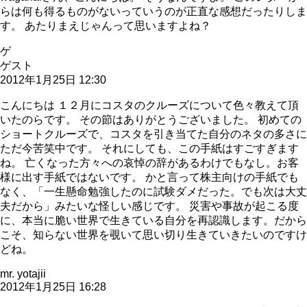
らは何も得るものがないっていうのが正直な感想だったりしま
す。 あたりまえじゃんって思いますよね？
ゲ
ゲスト
2012年1月25日 12:30
こんにちは １２月にコスタのクルーズについて色々教えて頂
いたのらです。 その節はありがとうございました。 初めての
ショートクルーズで、コスタを引き当てた自分のネタの多さに
ただ今苦笑中です。 それにしても、この手紙はすごすぎます
ね。 亡くなった方々への哀悼の辞があるわけでもなし。お客
様に出す手紙ではないです。 かと言って株主向けの手紙でも
なく、「一生懸命勉強したのに試験ダメだった。でも次は大丈
夫だから」みたいな怪しい感じです。 災害や事故が起こる度
に、本当に脆い世界で生きている自分を再認識します。だから
こそ、知らない世界を覗いて思い切り生きていきたいのですけ
どね。
mr. yotajii
2012年1月25日 16:28