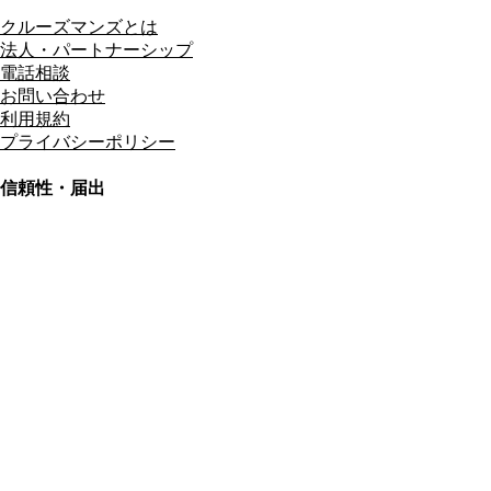
クルーズマンズとは
法人・パートナーシップ
電話相談
お問い合わせ
利用規約
プライバシーポリシー
信頼性・届出
総合旅行業務取扱管理者
資格保有
適格請求書発行事業者
T3011301023586