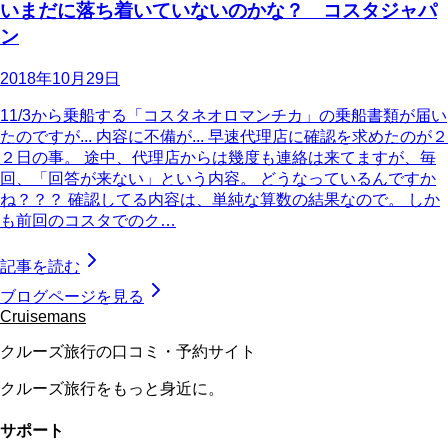
いまだに落ち着いていないのかな？ コスタジャパ
ン
2018年10月29日
11/3から乗船する「コスタネオロマンチカ」の乗船書類が届い
たのですが... 内容に不備が... 早速代理店に確認を求めたのが２
２日の事。 途中、代理店からは幾度も連絡は来てますが、毎
回、「回答が来ない」という内容。 どうなっているんですか
ね？？？ 確認してる内容は、単純な算数の結果なので。 しか
も前回のコスタでのク…
記事を読む
ブログページを見る
Cruisemans
クルーズ旅行の口コミ・予約サイト
クルーズ旅行をもっと身近に。
サポート