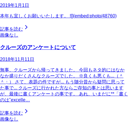
2019年1月1日
本年も宜しくお願いいたします。 ![](embed:photo/48760)
記事を読む
画像なし
クルーズのアンケートについて
2018年11月11日
無事、クルーズから帰ってきました。 今回もネタ的にはなか
なか盛りだくさんなクルーズでした。 ※良くも悪くも...（＾
＾；） さて、表題の件ですが... もう随分昔から疑問に思って
た事で... クルーズに行かれた方ならご存知の事とは思います
が、最後に書くアンケートの事です。 あれ、いまだに**「書く
のは"excelle…
記事を読む
画像なし