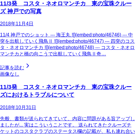
11/3発 コスタ・ネオロマンチカ 東の宝珠クルー
ズ 神戸での写真
2018年11月4日
11/4 神戸でのショット --- 海王丸 ![](embed:photo/46746) --- 中
突を出航していく飛鳥Ⅱ ![](embed:photo/46747) --- 四突のコス
タ・ネオロマンチカ ![](embed:photo/46748) --- コスタ・ネオロ
マンチカと橋の向こうで出航していく飛鳥Ⅱ奇…
記事を読む
画像なし
11/3発 コスタ・ネオロマンチカ 東の宝珠クルー
ズにおけるトラブルについて
2018年10月31日
先般、書類が送られてきていて、内容に問題がある旨アップし
ましたが... 実はこういうことです。 送られてきたクルーズチ
ケットのコスタクラブのステータス欄の記載が、私も連れ合い