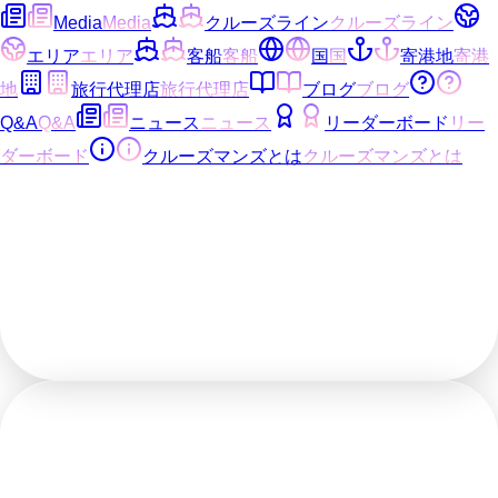
Media
Media
クルーズライン
クルーズライン
エリア
エリア
客船
客船
国
国
寄港地
寄港
地
旅行代理店
旅行代理店
ブログ
ブログ
Q&A
Q&A
ニュース
ニュース
リーダーボード
リー
ダーボード
クルーズマンズとは
クルーズマンズとは