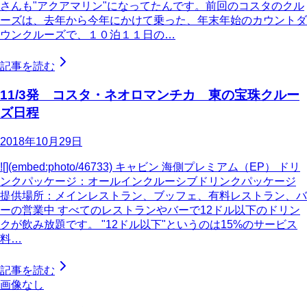
さんも"アクアマリン"になってたんです。前回のコスタのクル
ーズは、去年から今年にかけて乗った、年末年始のカウントダ
ウンクルーズで、１０泊１１日の…
記事を読む
11/3発 コスタ・ネオロマンチカ 東の宝珠クルー
ズ日程
2018年10月29日
![](embed:photo/46733) キャビン 海側プレミアム（EP） ドリ
ンクパッケージ：オールインクルーシブドリンクパッケージ
提供場所：メインレストラン、ブッフェ、有料レストラン、バ
ーの営業中 すべてのレストランやバーで12ドル以下のドリン
クが飲み放題です。 "12ドル以下"というのは15%のサービス
料…
記事を読む
画像なし