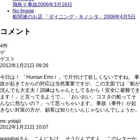
飛鳥Ⅱ事故
2006年3月16日
No Image
船関連のお店 「ダイニング・キノシタ」
2006年4月5日
コメント
4
件
ゲ
ゲスト
2012年1月21日 09:26
今日は！ 「Human Erroｒ」で片付けて欲しくないですね。 事
故が起きてからの対応は当然重要ですが、この文面では「船が
沈んでも大丈夫！訓練はちゃんとしてるから！安全に避難でき
ます！」と言ってるようで… 「おいおい、コスタの船ってそ
んなに危ないの？」って思っちゃいます。 事故（事件）が起
きない対策の方が、顧客は知りたいんじゃないんでしょうか。
mr. yotajii
2012年1月21日 10:07
wagahaiさん、こんにちは。 そうなんですよ。 このレターか