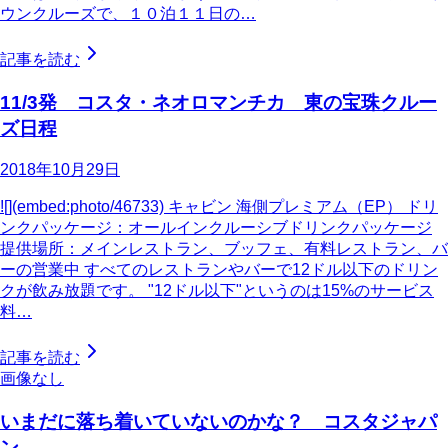
ウンクルーズで、１０泊１１日の…
記事を読む
11/3発 コスタ・ネオロマンチカ 東の宝珠クルー
ズ日程
2018年10月29日
![](embed:photo/46733) キャビン 海側プレミアム（EP） ドリ
ンクパッケージ：オールインクルーシブドリンクパッケージ
提供場所：メインレストラン、ブッフェ、有料レストラン、バ
ーの営業中 すべてのレストランやバーで12ドル以下のドリン
クが飲み放題です。 "12ドル以下"というのは15%のサービス
料…
記事を読む
画像なし
いまだに落ち着いていないのかな？ コスタジャパ
ン