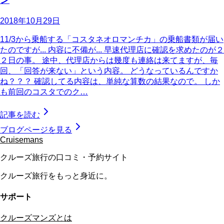
2018年10月29日
11/3から乗船する「コスタネオロマンチカ」の乗船書類が届い
たのですが... 内容に不備が... 早速代理店に確認を求めたのが２
２日の事。 途中、代理店からは幾度も連絡は来てますが、毎
回、「回答が来ない」という内容。 どうなっているんですか
ね？？？ 確認してる内容は、単純な算数の結果なので。 しか
も前回のコスタでのク…
記事を読む
ブログページを見る
Cruisemans
クルーズ旅行の口コミ・予約サイト
クルーズ旅行をもっと身近に。
サポート
クルーズマンズとは