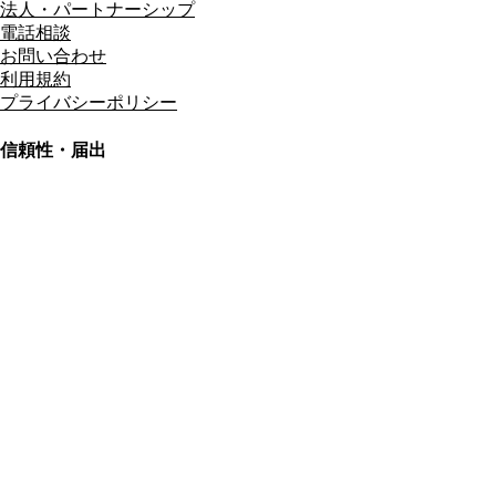
法人・パートナーシップ
電話相談
お問い合わせ
利用規約
プライバシーポリシー
信頼性・届出
総合旅行業務取扱管理者
資格保有
適格請求書発行事業者
T3011301023586
SSL/TLS暗号化通信