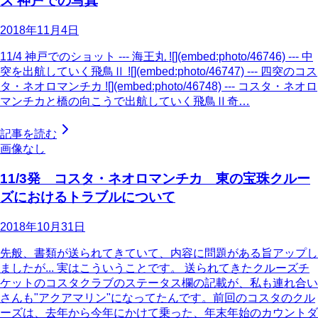
ズ 神戸での写真
2018年11月4日
11/4 神戸でのショット --- 海王丸 ![](embed:photo/46746) --- 中
突を出航していく飛鳥Ⅱ ![](embed:photo/46747) --- 四突のコス
タ・ネオロマンチカ ![](embed:photo/46748) --- コスタ・ネオロ
マンチカと橋の向こうで出航していく飛鳥Ⅱ奇…
記事を読む
画像なし
11/3発 コスタ・ネオロマンチカ 東の宝珠クルー
ズにおけるトラブルについて
2018年10月31日
先般、書類が送られてきていて、内容に問題がある旨アップし
ましたが... 実はこういうことです。 送られてきたクルーズチ
ケットのコスタクラブのステータス欄の記載が、私も連れ合い
さんも"アクアマリン"になってたんです。前回のコスタのクル
ーズは、去年から今年にかけて乗った、年末年始のカウントダ