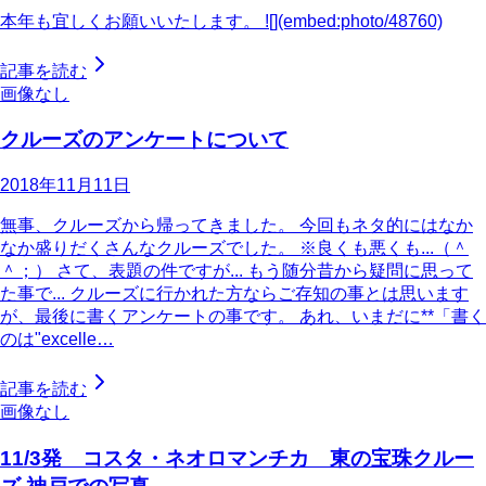
本年も宜しくお願いいたします。 ![](embed:photo/48760)
記事を読む
画像なし
クルーズのアンケートについて
2018年11月11日
無事、クルーズから帰ってきました。 今回もネタ的にはなか
なか盛りだくさんなクルーズでした。 ※良くも悪くも...（＾
＾；） さて、表題の件ですが... もう随分昔から疑問に思って
た事で... クルーズに行かれた方ならご存知の事とは思います
が、最後に書くアンケートの事です。 あれ、いまだに**「書く
のは"excelle…
記事を読む
画像なし
11/3発 コスタ・ネオロマンチカ 東の宝珠クルー