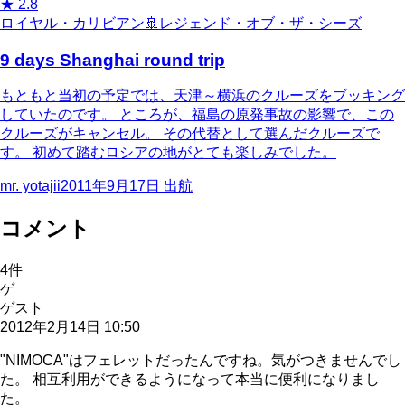
★
2.8
ロイヤル・カリビアン
🚢
レジェンド・オブ・ザ・シーズ
9 days Shanghai round trip
もともと当初の予定では、天津～横浜のクルーズをブッキング
していたのです。 ところが、福島の原発事故の影響で、この
クルーズがキャンセル。 その代替として選んだクルーズで
す。 初めて踏むロシアの地がとても楽しみでした。
mr. yotajii
2011年9月17日
出航
コメント
4
件
ゲ
ゲスト
2012年2月14日 10:50
"NIMOCA"はフェレットだったんですね。気がつきませんでし
た。 相互利用ができるようになって本当に便利になりまし
た。