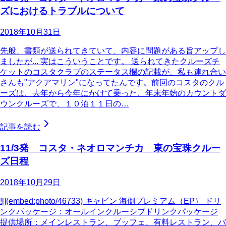
ズにおけるトラブルについて
2018年10月31日
先般、書類が送られてきていて、内容に問題がある旨アップし
ましたが... 実はこういうことです。 送られてきたクルーズチ
ケットのコスタクラブのステータス欄の記載が、私も連れ合い
さんも"アクアマリン"になってたんです。前回のコスタのクル
ーズは、去年から今年にかけて乗った、年末年始のカウントダ
ウンクルーズで、１０泊１１日の…
記事を読む
11/3発 コスタ・ネオロマンチカ 東の宝珠クルー
ズ日程
2018年10月29日
![](embed:photo/46733) キャビン 海側プレミアム（EP） ドリ
ンクパッケージ：オールインクルーシブドリンクパッケージ
提供場所：メインレストラン、ブッフェ、有料レストラン、バ