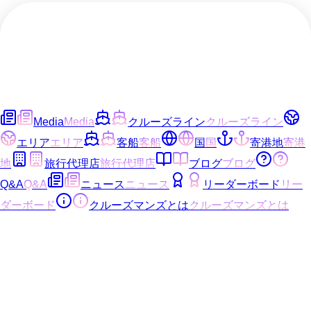
Media
Media
クルーズライン
クルーズライン
エリア
エリア
客船
客船
国
国
寄港地
寄港
地
旅行代理店
旅行代理店
ブログ
ブログ
Q&A
Q&A
ニュース
ニュース
リーダーボード
リー
ダーボード
クルーズマンズとは
クルーズマンズとは