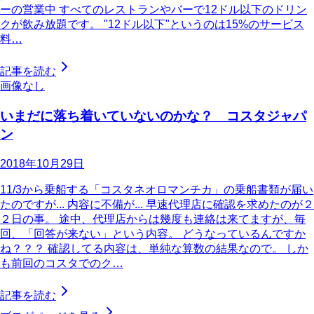
ーの営業中 すべてのレストランやバーで12ドル以下のドリン
クが飲み放題です。 "12ドル以下"というのは15%のサービス
料…
記事を読む
画像なし
いまだに落ち着いていないのかな？ コスタジャパ
ン
2018年10月29日
11/3から乗船する「コスタネオロマンチカ」の乗船書類が届い
たのですが... 内容に不備が... 早速代理店に確認を求めたのが２
２日の事。 途中、代理店からは幾度も連絡は来てますが、毎
回、「回答が来ない」という内容。 どうなっているんですか
ね？？？ 確認してる内容は、単純な算数の結果なので。 しか
も前回のコスタでのク…
記事を読む