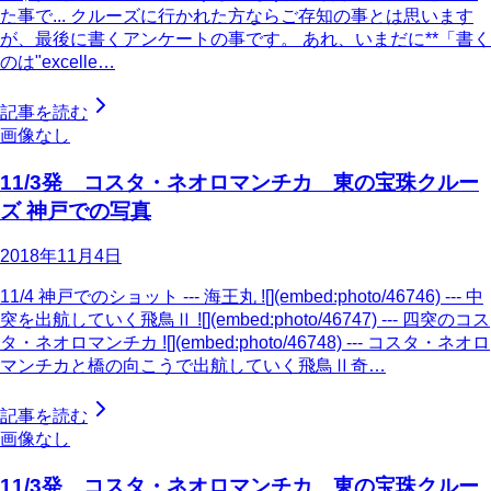
た事で... クルーズに行かれた方ならご存知の事とは思います
が、最後に書くアンケートの事です。 あれ、いまだに**「書く
のは"excelle…
記事を読む
画像なし
11/3発 コスタ・ネオロマンチカ 東の宝珠クルー
ズ 神戸での写真
2018年11月4日
11/4 神戸でのショット --- 海王丸 ![](embed:photo/46746) --- 中
突を出航していく飛鳥Ⅱ ![](embed:photo/46747) --- 四突のコス
タ・ネオロマンチカ ![](embed:photo/46748) --- コスタ・ネオロ
マンチカと橋の向こうで出航していく飛鳥Ⅱ奇…
記事を読む
画像なし
11/3発 コスタ・ネオロマンチカ 東の宝珠クルー