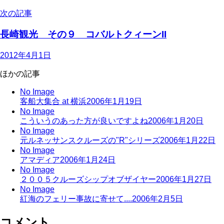
次の記事
長崎観光 その９ コバルトクィーンII
2012年4月1日
ほかの記事
No Image
客船大集合 at 横浜
2006年1月19日
No Image
こういうのあった方が良いですよね
2006年1月20日
No Image
元ルネッサンスクルーズの"R"シリーズ
2006年1月22日
No Image
アマディア
2006年1月24日
No Image
２００５クルーズシップオブザイヤー
2006年1月27日
No Image
紅海のフェリー事故に寄せて....
2006年2月5日
コメント