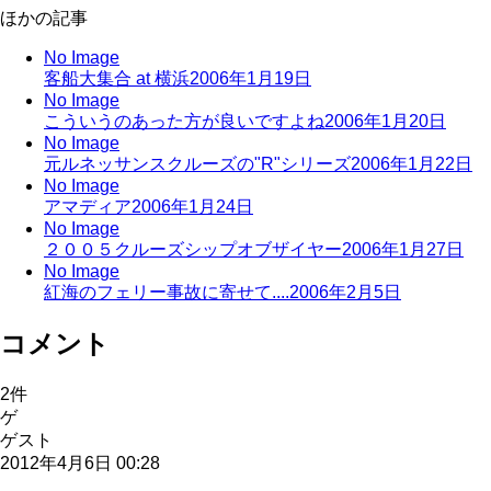
ほかの記事
No Image
客船大集合 at 横浜
2006年1月19日
No Image
こういうのあった方が良いですよね
2006年1月20日
No Image
元ルネッサンスクルーズの"R"シリーズ
2006年1月22日
No Image
アマディア
2006年1月24日
No Image
２００５クルーズシップオブザイヤー
2006年1月27日
No Image
紅海のフェリー事故に寄せて....
2006年2月5日
コメント
2
件
ゲ
ゲスト
2012年4月6日 00:28