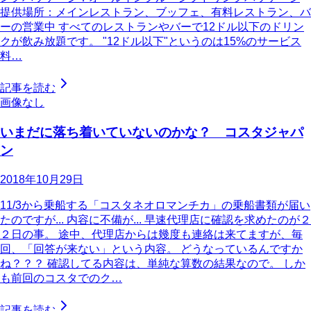
提供場所：メインレストラン、ブッフェ、有料レストラン、バ
ーの営業中 すべてのレストランやバーで12ドル以下のドリン
クが飲み放題です。 "12ドル以下"というのは15%のサービス
料…
記事を読む
画像なし
いまだに落ち着いていないのかな？ コスタジャパ
ン
2018年10月29日
11/3から乗船する「コスタネオロマンチカ」の乗船書類が届い
たのですが... 内容に不備が... 早速代理店に確認を求めたのが２
２日の事。 途中、代理店からは幾度も連絡は来てますが、毎
回、「回答が来ない」という内容。 どうなっているんですか
ね？？？ 確認してる内容は、単純な算数の結果なので。 しか
も前回のコスタでのク…
記事を読む