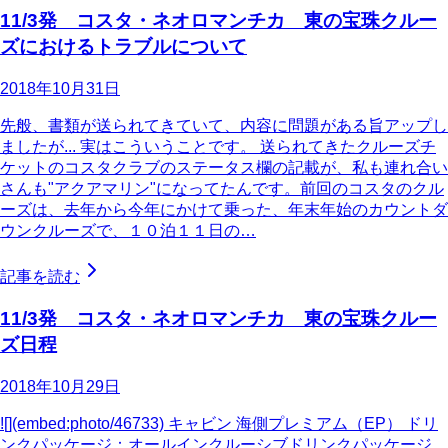
11/3発 コスタ・ネオロマンチカ 東の宝珠クルー
ズにおけるトラブルについて
2018年10月31日
先般、書類が送られてきていて、内容に問題がある旨アップし
ましたが... 実はこういうことです。 送られてきたクルーズチ
ケットのコスタクラブのステータス欄の記載が、私も連れ合い
さんも"アクアマリン"になってたんです。前回のコスタのクル
ーズは、去年から今年にかけて乗った、年末年始のカウントダ
ウンクルーズで、１０泊１１日の…
記事を読む
11/3発 コスタ・ネオロマンチカ 東の宝珠クルー
ズ日程
2018年10月29日
![](embed:photo/46733) キャビン 海側プレミアム（EP） ドリ
ンクパッケージ：オールインクルーシブドリンクパッケージ