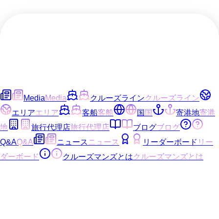
Media
Media
クルーズライン
クルーズライン
エリア
エリア
客船
客船
国
国
寄港地
寄港
地
旅行代理店
旅行代理店
ブログ
ブログ
Q&A
Q&A
ニュース
ニュース
リーダーボード
リー
ダーボード
クルーズマンズとは
クルーズマンズとは