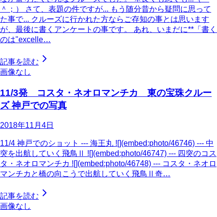
＾；） さて、表題の件ですが... もう随分昔から疑問に思って
た事で... クルーズに行かれた方ならご存知の事とは思います
が、最後に書くアンケートの事です。 あれ、いまだに**「書く
のは"excelle…
記事を読む
画像なし
11/3発 コスタ・ネオロマンチカ 東の宝珠クルー
ズ 神戸での写真
2018年11月4日
11/4 神戸でのショット --- 海王丸 ![](embed:photo/46746) --- 中
突を出航していく飛鳥Ⅱ ![](embed:photo/46747) --- 四突のコス
タ・ネオロマンチカ ![](embed:photo/46748) --- コスタ・ネオロ
マンチカと橋の向こうで出航していく飛鳥Ⅱ奇…
記事を読む
画像なし