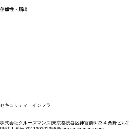
信頼性・届出
総合旅行業務取扱管理者
資格保有
適格請求書発行事業者
T3011301023586
SSL/TLS暗号化通信
セキュリティ・インフラ
株式会社クルーズマンズ
|
東京都渋谷区神宮前6-23-4 桑野ビル2
階
|
法人番号
3011301023586
|
corp.cruisemans.com