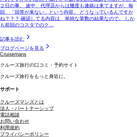
２日の事。 途中、代理店からは幾度も連絡は来てますが、毎
回、「回答が来ない」という内容。 どうなっているんですか
ね？？？ 確認してる内容は、単純な算数の結果なので。 しか
も前回のコスタでのク…
記事を読む
ブログページを見る
Cruisemans
クルーズ旅行の口コミ・予約サイト
クルーズ旅行をもっと身近に。
サポート
クルーズマンズとは
法人・パートナーシップ
電話相談
お問い合わせ
利用規約
プライバシーポリシー