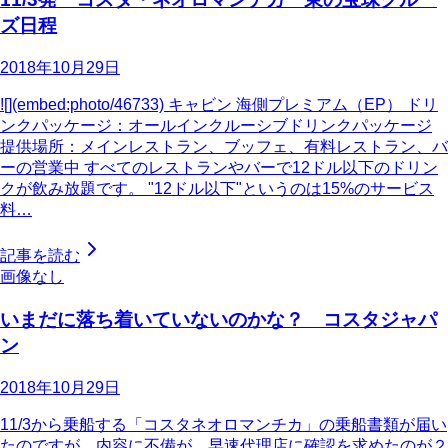
ズ日程
2018年10月29日
![](embed:photo/46733) キャビン 海側プレミアム（EP） ドリ
ンクパッケージ：オールインクルーシブドリンクパッケージ
提供場所：メインレストラン、ブッフェ、有料レストラン、バ
ーの営業中 すべてのレストランやバーで12ドル以下のドリン
クが飲み放題です。 "12ドル以下"というのは15%のサービス
料…
記事を読む
画像なし
いまだに落ち着いていないのかな？ コスタジャパ
ン
2018年10月29日
11/3から乗船する「コスタネオロマンチカ」の乗船書類が届い
たのですが... 内容に不備が... 早速代理店に確認を求めたのが２