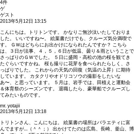
4
件
ゲ
ゲスト
2013年5月12日 13:15
こんにちは。トリトンです。 かなりご無沙汰いたしておりま
した。 いいですね〜。 絵葉書だけでも、クルーズ気分満喫で
す。 ＧＷはどちらにお出かけになられたんですか？ こちら
は、３日が法事、４，５，６日が低温、曇り＆雨ということで
さっぱりのＧＷでした。 ５日に盛岡・高松の池の桜を観てき
たぐらいですかね。 桜も撮りに花芽を食べられたらしく、さ
っぱりでした。 これからの天気の回復（気温の上昇）に期待
しています。 カタクリやオドリコソウの撮影をしたいな
あ〜、と思っています。 ５月は、岩手では、田植えと運動会
＆体育祭のシーズンです。 退職したら、豪華船でクルーズし
てみたいものです。
mr. yotajii
2013年5月12日 13:18
トリトンさん、こんにちは。 絵葉書の場所はバラエティに富
んでますが...（＾＾；） 出かけてたのは広島、長崎、釜山、博