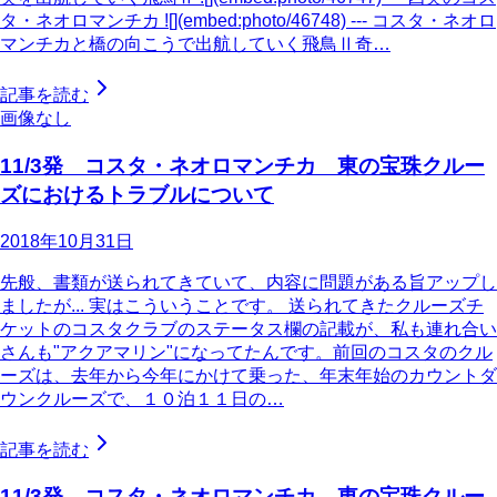
タ・ネオロマンチカ ![](embed:photo/46748) --- コスタ・ネオロ
マンチカと橋の向こうで出航していく飛鳥Ⅱ奇…
記事を読む
画像なし
11/3発 コスタ・ネオロマンチカ 東の宝珠クルー
ズにおけるトラブルについて
2018年10月31日
先般、書類が送られてきていて、内容に問題がある旨アップし
ましたが... 実はこういうことです。 送られてきたクルーズチ
ケットのコスタクラブのステータス欄の記載が、私も連れ合い
さんも"アクアマリン"になってたんです。前回のコスタのクル
ーズは、去年から今年にかけて乗った、年末年始のカウントダ
ウンクルーズで、１０泊１１日の…
記事を読む
11/3発 コスタ・ネオロマンチカ 東の宝珠クルー