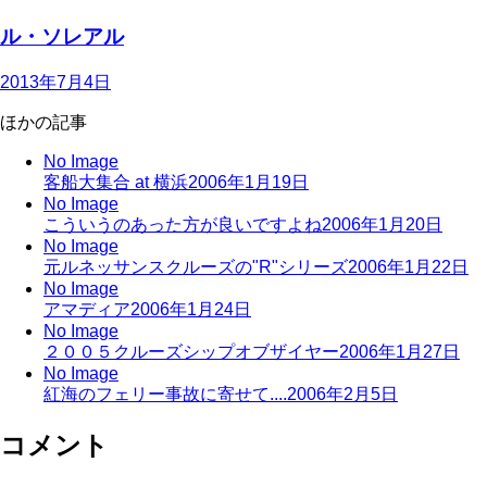
ル・ソレアル
2013年7月4日
ほかの記事
No Image
客船大集合 at 横浜
2006年1月19日
No Image
こういうのあった方が良いですよね
2006年1月20日
No Image
元ルネッサンスクルーズの"R"シリーズ
2006年1月22日
No Image
アマディア
2006年1月24日
No Image
２００５クルーズシップオブザイヤー
2006年1月27日
No Image
紅海のフェリー事故に寄せて....
2006年2月5日
コメント