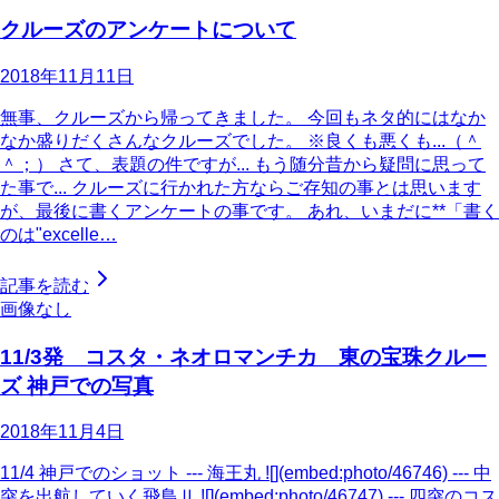
クルーズのアンケートについて
2018年11月11日
無事、クルーズから帰ってきました。 今回もネタ的にはなか
なか盛りだくさんなクルーズでした。 ※良くも悪くも...（＾
＾；） さて、表題の件ですが... もう随分昔から疑問に思って
た事で... クルーズに行かれた方ならご存知の事とは思います
が、最後に書くアンケートの事です。 あれ、いまだに**「書く
のは"excelle…
記事を読む
画像なし
11/3発 コスタ・ネオロマンチカ 東の宝珠クルー
ズ 神戸での写真
2018年11月4日
11/4 神戸でのショット --- 海王丸 ![](embed:photo/46746) --- 中
突を出航していく飛鳥Ⅱ ![](embed:photo/46747) --- 四突のコス