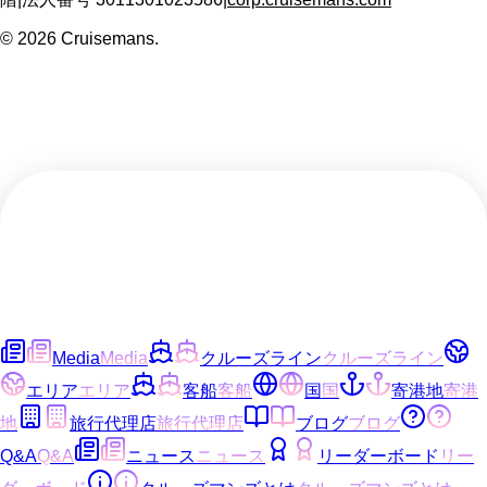
©
2026
Cruisemans.
Media
Media
クルーズライン
クルーズライン
エリア
エリア
客船
客船
国
国
寄港地
寄港
地
旅行代理店
旅行代理店
ブログ
ブログ
Q&A
Q&A
ニュース
ニュース
リーダーボード
リー