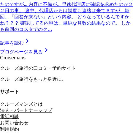
たのですが... 内容に不備が... 早速代理店に確認を求めたのが２
２日の事。 途中、代理店からは幾度も連絡は来てますが、毎
回、「回答が来ない」という内容。 どうなっているんですか
ね？？？ 確認してる内容は、単純な算数の結果なので。 しか
も前回のコスタでのク…
記事を読む
ブログページを見る
Cruisemans
クルーズ旅行の口コミ・予約サイト
クルーズ旅行をもっと身近に。
サポート
クルーズマンズとは
法人・パートナーシップ
電話相談
お問い合わせ
利用規約