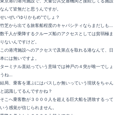
東京港の港湾施設で、大量公共交通機関と接続してる施設
なんて皆無だと思うんですが。
せいぜい"ゆりかもめ"でしょ？
竹芝から出てる旅客船程度のキャパシティならまだしも...
数千人が乗降するクルーズ船のアクセスとしては貧弱極ま
りないんですけど。
この港湾施設へのアクセスで及第点を取れる港なんて、日
本には無いですよ。
ターミナル直結っていう意味では神戸の４突が唯一でしょ
うね...
結局、乗客を運ぶにはバスしか無いっていう現状をちゃん
と認識してるんですかね？
そこへ乗客数が３０００人を超える巨大船を誘致するって
いう感覚が信じられません。