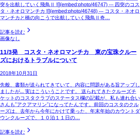
突を出航していく飛鳥Ⅱ ![](embed:photo/46747) --- 四突のコス
タ・ネオロマンチカ ![](embed:photo/46748) --- コスタ・ネオロ
マンチカと橋の向こうで出航していく飛鳥Ⅱ奇…
記事を読む
画像なし
11/3発 コスタ・ネオロマンチカ 東の宝珠クルー
ズにおけるトラブルについて
2018年10月31日
先般、書類が送られてきていて、内容に問題がある旨アップし
ましたが... 実はこういうことです。 送られてきたクルーズチ
ケットのコスタクラブのステータス欄の記載が、私も連れ合い
さんも"アクアマリン"になってたんです。前回のコスタのクル
ーズは、去年から今年にかけて乗った、年末年始のカウントダ
ウンクルーズで、１０泊１１日の…
記事を読む