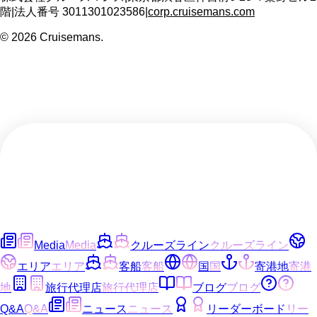
階
|
法人番号
3011301023586
|
corp.cruisemans.com
©
2026
Cruisemans.
Media
Media
クルーズライン
クルーズライン
エリア
エリア
客船
客船
国
国
寄港地
寄港
地
旅行代理店
旅行代理店
ブログ
ブログ
Q&A
Q&A
ニュース
ニュース
リーダーボード
リー