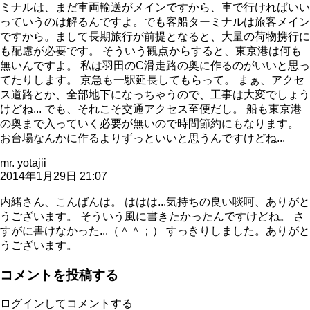
ミナルは、まだ車両輸送がメインですから、車で行ければいい
っていうのは解るんですよ。でも客船ターミナルは旅客メイン
ですから。まして長期旅行が前提となると、大量の荷物携行に
も配慮が必要です。 そういう観点からすると、東京港は何も
無いんですよ。 私は羽田のC滑走路の奥に作るのがいいと思っ
てたりします。 京急も一駅延長してもらって。 まぁ、アクセ
ス道路とか、全部地下になっちゃうので、工事は大変でしょう
けどね... でも、それこそ交通アクセス至便だし。 船も東京港
の奥まで入っていく必要が無いので時間節約にもなります。
お台場なんかに作るよりずっといいと思うんですけどね...
mr. yotajii
2014年1月29日 21:07
内緒さん、こんばんは。 ははは...気持ちの良い啖呵、ありがと
うございます。 そういう風に書きたかったんですけどね。 さ
すがに書けなかった...（＾＾；） すっきりしました。ありがと
うございます。
コメントを投稿する
ログインしてコメントする