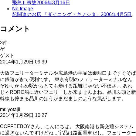
飛鳥Ⅱ事故
2006年3月16日
No Image
船関連のお店 「ダイニング・キノシタ」
2006年4月5日
コメント
3
件
ゲ
ゲスト
2014年1月29日 09:39
大阪フェリーターミナルや広島港の宇品は乗船口まですぐそば
に鉄道がきて便利です。 東京有明のフェリーターミナルなん
ぞゆりかもめ駅からとても歩ける距離じゃない不便さ… あれ
じゃRORO船に近いフェリーしか来ませんよね。品川ふ頭と新
幹線も停まる品川のほうがまだましのような気がします。
mr. yotajii
2014年1月29日 10:27
COFFEEBOYさん、こんにちは。 大阪南港も新交通システム
に過ぎないんですけどね... 宇品は路面電車だし... フェリーター