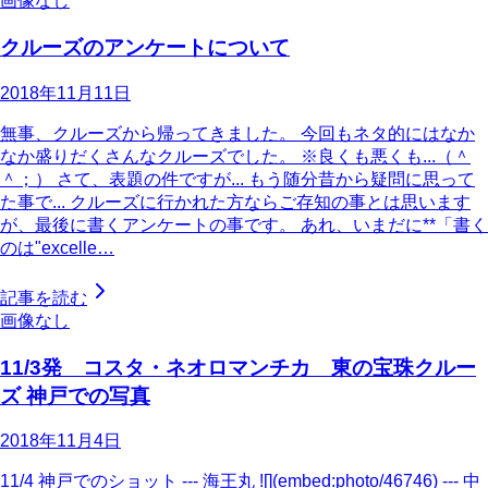
画像なし
クルーズのアンケートについて
2018年11月11日
無事、クルーズから帰ってきました。 今回もネタ的にはなか
なか盛りだくさんなクルーズでした。 ※良くも悪くも...（＾
＾；） さて、表題の件ですが... もう随分昔から疑問に思って
た事で... クルーズに行かれた方ならご存知の事とは思います
が、最後に書くアンケートの事です。 あれ、いまだに**「書く
のは"excelle…
記事を読む
画像なし
11/3発 コスタ・ネオロマンチカ 東の宝珠クルー
ズ 神戸での写真
2018年11月4日
11/4 神戸でのショット --- 海王丸 ![](embed:photo/46746) --- 中