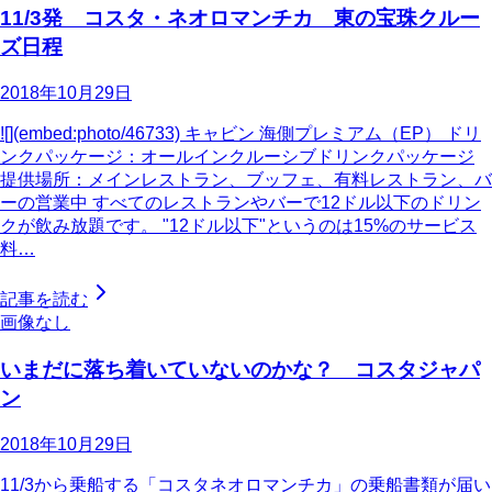
11/3発 コスタ・ネオロマンチカ 東の宝珠クルー
ズ日程
2018年10月29日
![](embed:photo/46733) キャビン 海側プレミアム（EP） ドリ
ンクパッケージ：オールインクルーシブドリンクパッケージ
提供場所：メインレストラン、ブッフェ、有料レストラン、バ
ーの営業中 すべてのレストランやバーで12ドル以下のドリン
クが飲み放題です。 "12ドル以下"というのは15%のサービス
料…
記事を読む
画像なし
いまだに落ち着いていないのかな？ コスタジャパ
ン
2018年10月29日
11/3から乗船する「コスタネオロマンチカ」の乗船書類が届い