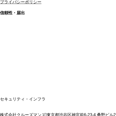
プライバシーポリシー
信頼性・届出
総合旅行業務取扱管理者
資格保有
適格請求書発行事業者
T3011301023586
SSL/TLS暗号化通信
セキュリティ・インフラ
株式会社クルーズマンズ
|
東京都渋谷区神宮前6-23-4 桑野ビル2