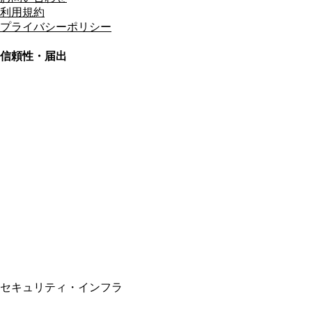
利用規約
プライバシーポリシー
信頼性・届出
総合旅行業務取扱管理者
資格保有
適格請求書発行事業者
T3011301023586
SSL/TLS暗号化通信
セキュリティ・インフラ