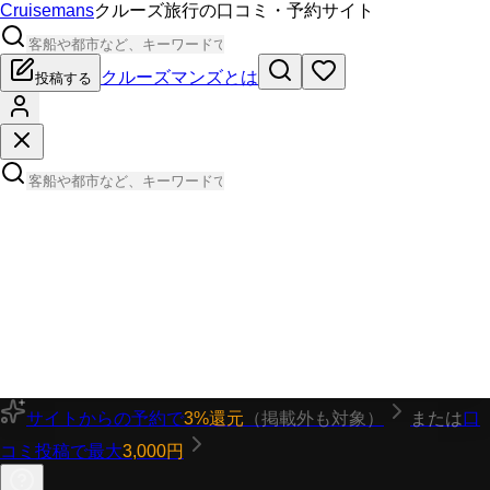
Cruisemans
クルーズ旅行の口コミ・予約サイト
クルーズマンズとは
投稿する
サイトからの予約で
3%還元
（掲載外も対象）
または
口
コミ投稿で最大
3,000円