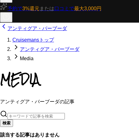
予約で
3%還元
または
口コミで
最大3,000円
アンティグア・バーブーダ
Cruisemansトップ
アンティグア・バーブーダ
Media
MEDIA
アンティグア・バーブーダの記事
検索
該当する記事はありません