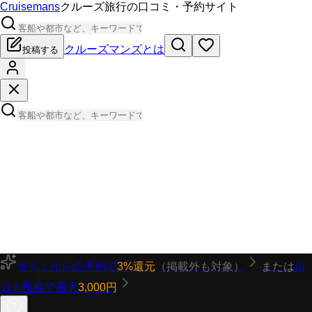
Cruisemans
クルーズ旅行の口コミ・予約サイト
クルーズマンズとは
投稿する
サイトからの予約で
3%還元
（掲載外も対象）
または
口
コミ投稿で最大
3,000円