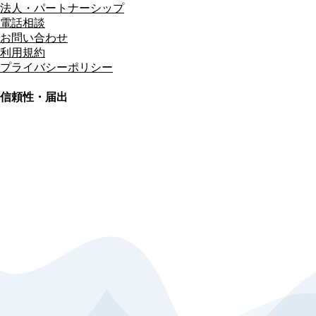
法人・パートナーシップ
電話相談
お問い合わせ
利用規約
プライバシーポリシー
信頼性・届出
総合旅行業務取扱管理者
資格保有
適格請求書発行事業者
T3011301023586
SSL/TLS暗号化通信