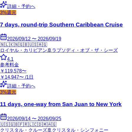
詳細・予約へ
3%還元
7 days, round-trip Southern Caribbean Cruise
2026/09/12 〜 2026/09/19
🇳🇱
🇰🇳
🇬🇧
🇺🇸
🇦🇬
ロイヤル・カリビアン
🚢
ラプソディ・オブ・ザ・シーズ
4.1
参考料金
￥119,578〜
￥14,947〜 /1日
詳細・予約へ
3%還元
11 days, one-way from San Juan to New York
2026/09/14 〜 2026/09/25
🇺🇸
🇬🇧
🇫🇷
🇱🇨
🇩🇲
🇦🇬
クリスタル・クルーズ
🚢
クリスタル・シンフォニー