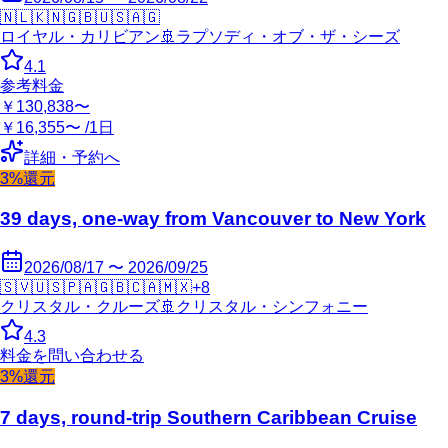
🇳🇱
🇰🇳
🇬🇧
🇺🇸
🇦🇬
ロイヤル・カリビアン
🚢
ラプソディ・オブ・ザ・シーズ
4.1
参考料金
￥130,838〜
￥16,355〜 /1日
詳細・予約へ
3%還元
39 days, one-way from Vancouver to New York
2026/08/17 〜 2026/09/25
🇸🇻
🇺🇸
🇵🇦
🇬🇧
🇨🇦
🇲🇽
+
8
クリスタル・クルーズ
🚢
クリスタル・シンフォニー
4.3
料金を問い合わせる
3%還元
7 days, round-trip Southern Caribbean Cruise