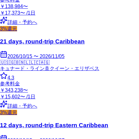
￥138,984〜
￥17,373〜 /1日
詳細・予約へ
3%還元
21 days, round-trip Caribbean
2026/10/15 〜 2026/11/05
🇺🇸
🇬🇧
🇳🇱
🇱🇨
🇦🇬
キュナード・ライン
🚢
クイーン・エリザベス
4.3
参考料金
￥343,238〜
￥15,602〜 /1日
詳細・予約へ
3%還元
12 days, round-trip Eastern Caribbean