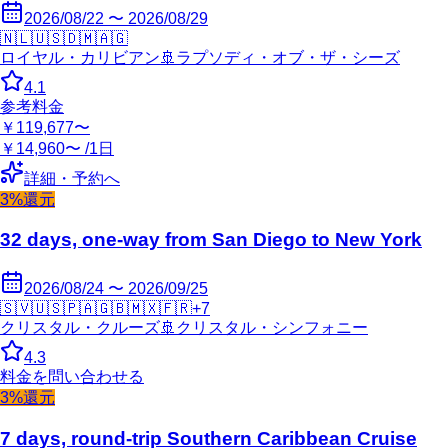
2026/08/22 〜 2026/08/29
🇳🇱
🇺🇸
🇩🇲
🇦🇬
ロイヤル・カリビアン
🚢
ラプソディ・オブ・ザ・シーズ
4.1
参考料金
￥119,677〜
￥14,960〜 /1日
詳細・予約へ
3%還元
32 days, one-way from San Diego to New York
2026/08/24 〜 2026/09/25
🇸🇻
🇺🇸
🇵🇦
🇬🇧
🇲🇽
🇫🇷
+
7
クリスタル・クルーズ
🚢
クリスタル・シンフォニー
4.3
料金を問い合わせる
3%還元
7 days, round-trip Southern Caribbean Cruise