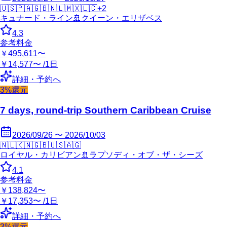
🇺🇸
🇵🇦
🇬🇧
🇳🇱
🇲🇽
🇱🇨
+
2
キュナード・ライン
🚢
クイーン・エリザベス
4.3
参考料金
￥495,611〜
￥14,577〜 /1日
詳細・予約へ
3%還元
7 days, round-trip Southern Caribbean Cruise
2026/09/26 〜 2026/10/03
🇳🇱
🇰🇳
🇬🇧
🇺🇸
🇦🇬
ロイヤル・カリビアン
🚢
ラプソディ・オブ・ザ・シーズ
4.1
参考料金
￥138,824〜
￥17,353〜 /1日
詳細・予約へ
3%還元