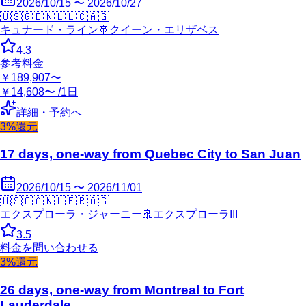
2026/10/15 〜 2026/10/27
🇺🇸
🇬🇧
🇳🇱
🇱🇨
🇦🇬
キュナード・ライン
🚢
クイーン・エリザベス
4.3
参考料金
￥189,907〜
￥14,608〜 /1日
詳細・予約へ
3%還元
17 days, one-way from Quebec City to San Juan
2026/10/15 〜 2026/11/01
🇺🇸
🇨🇦
🇳🇱
🇫🇷
🇦🇬
エクスプローラ・ジャーニー
🚢
エクスプローラIII
3.5
料金を問い合わせる
3%還元
26 days, one-way from Montreal to Fort
Lauderdale