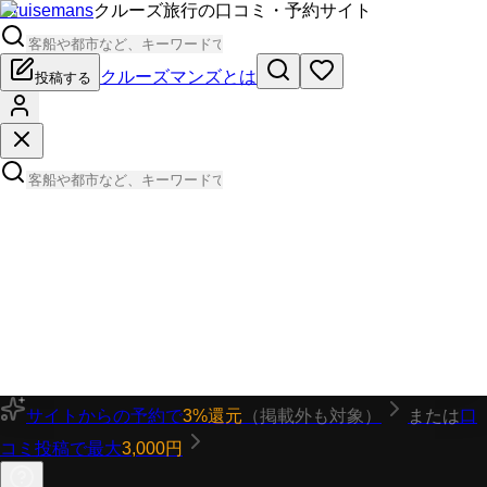
Cruisemans
クルーズ旅行の口コミ・予約サイト
クルーズマンズとは
投稿する
サイトからの予約で
3%還元
（掲載外も対象）
または
口
コミ投稿で最大
3,000円