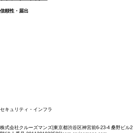
信頼性・届出
総合旅行業務取扱管理者
資格保有
適格請求書発行事業者
T3011301023586
SSL/TLS暗号化通信
セキュリティ・インフラ
株式会社クルーズマンズ
|
東京都渋谷区神宮前6-23-4 桑野ビル2