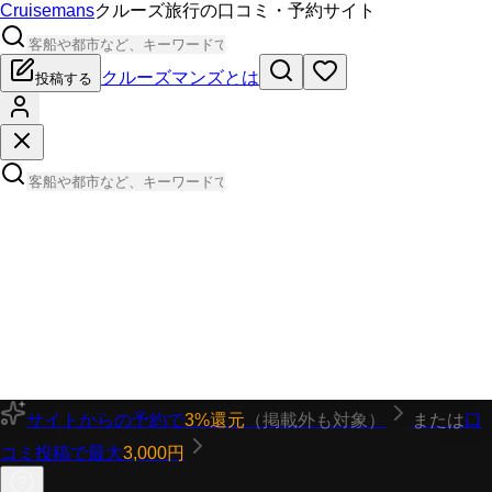
Cruisemans
クルーズ旅行の口コミ・予約サイト
クルーズマンズとは
投稿する
サイトからの予約で
3%還元
（掲載外も対象）
または
口
コミ投稿で最大
3,000円