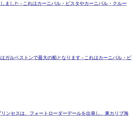
しました - これはカーニバル・ビスタやカーニバル・クルー
はガルベストンで最大の船となります - これはカーニバル・ビ
イ・プリンセスは、フォートローダーデールを出発し、東カリブ海