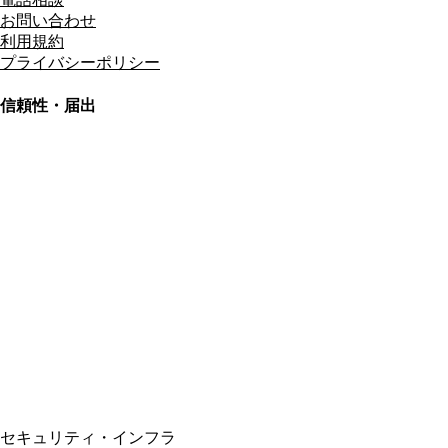
お問い合わせ
利用規約
プライバシーポリシー
信頼性・届出
総合旅行業務取扱管理者
資格保有
適格請求書発行事業者
T3011301023586
SSL/TLS暗号化通信
セキュリティ・インフラ