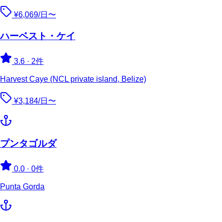
¥6,069/日〜
ハーベスト・ケイ
3.6
·
2件
Harvest Caye (NCL private island, Belize)
¥3,184/日〜
プンタゴルダ
0.0
·
0件
Punta Gorda