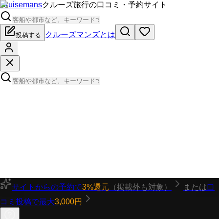
Cruisemans
クルーズ旅行の口コミ・予約サイト
クルーズマンズとは
投稿する
サイトからの予約で
3%還元
（掲載外も対象）
または
口
コミ投稿で最大
3,000円