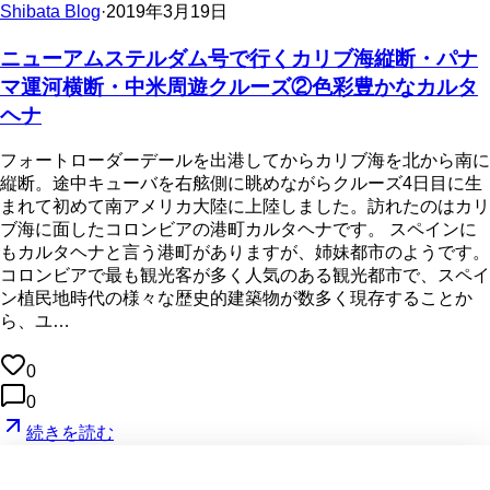
Shibata Blog
·
2019年3月19日
ニューアムステルダム号で行くカリブ海縦断・パナ
マ運河横断・中米周遊クルーズ②色彩豊かなカルタ
ヘナ
フォートローダーデールを出港してからカリブ海を北から南に
縦断。途中キューバを右舷側に眺めながらクルーズ4日目に生
まれて初めて南アメリカ大陸に上陸しました。訪れたのはカリ
ブ海に面したコロンビアの港町カルタヘナです。 スペインに
もカルタヘナと言う港町がありますが、姉妹都市のようです。
コロンビアで最も観光客が多く人気のある観光都市で、スペイ
ン植民地時代の様々な歴史的建築物が数多く現存することか
ら、ユ…
0
0
続きを読む