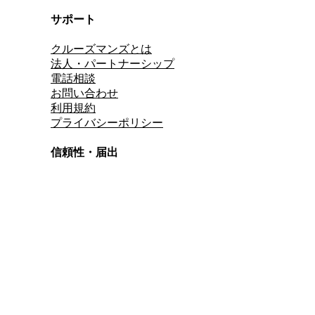
サポート
クルーズマンズとは
法人・パートナーシップ
電話相談
お問い合わせ
利用規約
プライバシーポリシー
信頼性・届出
総合旅行業務取扱管理者
資格保有
適格請求書発行事業者
T3011301023586