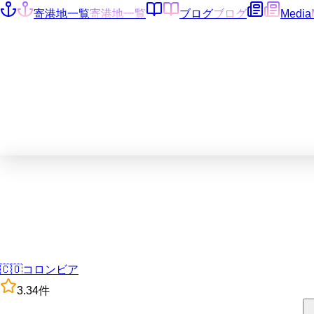
寄港地一覧
寄港地一覧
ブログ
ブログ
Media
🇨🇴
コロンビア
3.3
4
件