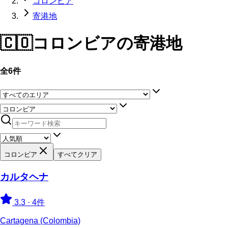
コロンビア
寄港地
🇨🇴
コロンビア
の寄港地
全6件
コロンビア
すべてクリア
カルタヘナ
3.3
·
4件
Cartagena (Colombia)