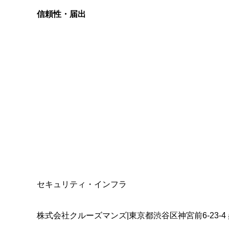
信頼性・届出
総合旅行業務取扱管理者
資格保有
適格請求書発行事業者
T3011301023586
SSL/TLS暗号化通信
セキュリティ・インフラ
株式会社クルーズマンズ
|
東京都渋谷区神宮前6-23-4