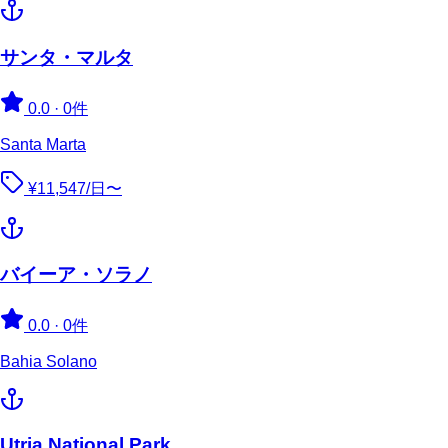
サンタ・マルタ
0.0
·
0件
Santa Marta
¥11,547/日〜
バイーア・ソラノ
0.0
·
0件
Bahia Solano
Utria National Park