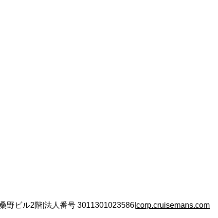
 桑野ビル2階
|
法人番号
3011301023586
|
corp.cruisemans.com