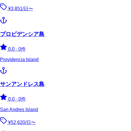
¥3,851/日〜
プロビデンシア島
0.0
·
0件
Providencia Island
サンアンドレス島
0.0
·
0件
San Andres Island
¥52,620/日〜