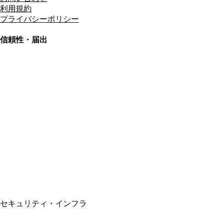
利用規約
プライバシーポリシー
信頼性・届出
総合旅行業務取扱管理者
資格保有
適格請求書発行事業者
T3011301023586
SSL/TLS暗号化通信
セキュリティ・インフラ