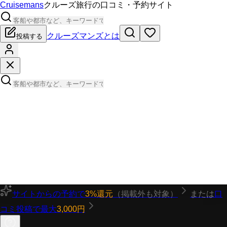
Cruisemans
クルーズ旅行の口コミ・予約サイト
クルーズマンズとは
投稿する
サイトからの予約で
3%還元
（掲載外も対象）
または
口
コミ投稿で最大
3,000円