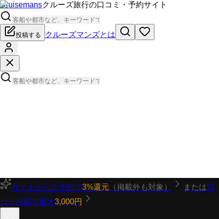
Cruisemans
クルーズ旅行の口コミ・予約サイト
クルーズマンズとは
投稿する
サイトからの予約で
3%還元
（掲載外も対象）
または
口
コミ投稿で最大
3,000円