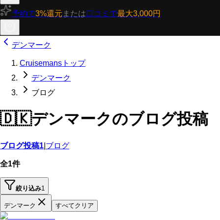
予約で
3%還元
または
口コミで
最大3,000円
デンマーク
Cruisemansトップ
デンマーク
ブログ
🇩🇰
デンマークのブログ投稿
ブログ投稿
1
|
ブログ
全1件
絞り込み
1
デンマーク
すべてクリア