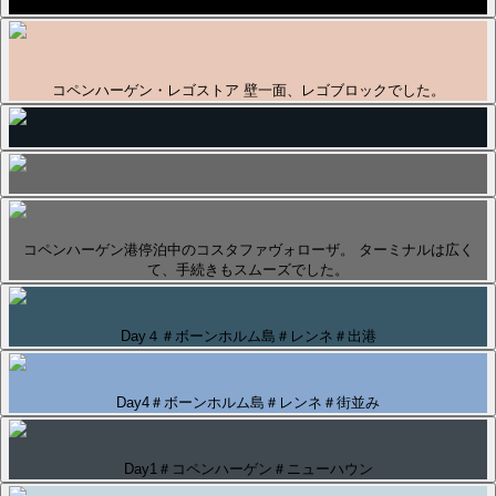
ニューハウン 船着き場の横のレストランで、昼食を頂きました。
コペンハーゲン・レゴストア 壁一面、レゴブロックでした。
コペンハーゲン港停泊中のコスタファヴォローザ。 ターミナルは広く
て、手続きもスムーズでした。
Day４＃ボーンホルム島＃レンネ＃出港
Day4＃ボーンホルム島＃レンネ＃街並み
Day1＃コペンハーゲン＃ニューハウン