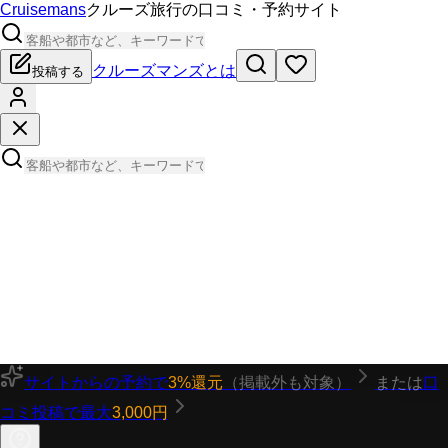
Cruisemans
クルーズ旅行の口コミ・予約サイト
クルーズマンズとは
投稿する
サイトからの予約で
3%還元
（掲載外も対象）
または
口
コミ投稿で最大
3,000円