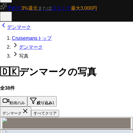
予約で
3%還元
または
口コミで
最大3,000円
デンマーク
Cruisemansトップ
デンマーク
写真
🇩🇰
デンマークの写真
全38件
動画のみ
絞り込み
1
デンマーク
すべてクリア