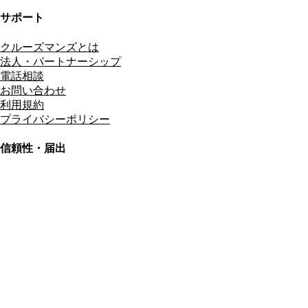
サポート
クルーズマンズとは
法人・パートナーシップ
電話相談
お問い合わせ
利用規約
プライバシーポリシー
信頼性・届出
総合旅行業務取扱管理者
資格保有
適格請求書発行事業者
T3011301023586