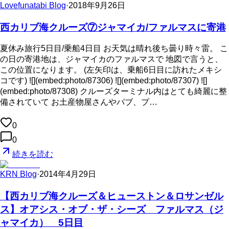
Lovefunatabi Blog
·
2018年9月26日
西カリブ海クルーズ⑦ジャマイカ/ファルマスに寄港
夏休み旅行5日目/乗船4日目 お天気は晴れ後ち曇り時々雷。 こ
の日の寄港地は、ジャマイカのファルマスで 地図で言うと、
この位置になります。 (左矢印は、乗船6日目に訪れたメキシ
コです) ![](embed:photo/87306) ![](embed:photo/87307) ![]
(embed:photo/87308) クルーズターミナル内はとても綺麗に整
備されていて お土産物屋さんやパブ、プ…
0
0
続きを読む
KRN Blog
·
2014年4月29日
【西カリブ海クルーズ＆ヒューストン＆ロサンゼル
ス】オアシス・オブ・ザ・シーズ ファルマス（ジ
ャマイカ） 5日目