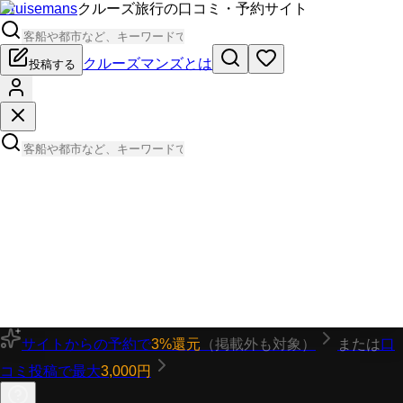
Cruisemans
クルーズ旅行の口コミ・予約サイト
クルーズマンズとは
投稿する
サイトからの予約で
3%還元
（掲載外も対象）
または
口
コミ投稿で最大
3,000円