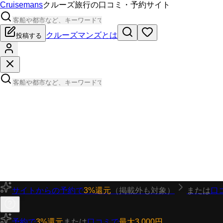
Cruisemans
クルーズ旅行の口コミ・予約サイト
クルーズマンズとは
投稿する
サイトからの予約で
3%還元
（掲載外も対象）
または
口
予約で
3%還元
または
口コミで
最大3,000円