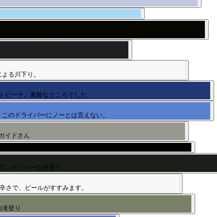
内人へのチップ(全員20ドルぐらい払っていた）や、有料写真の強要が…
。
による川下り。
トビーチ。素敵なところでした。
。このドライバーにノーとは言えない。
ガイドさん
ダンズリバーの滝登り
な辛さで、ビールがすすみます。
の滝登り