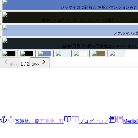
ジャマイカに到着☆ お船がマンションみ
一度やってみたかった ダンズリバーの滝登り！！ こ
ファルマスの
航海4日目 2つ目の寄港地はジャマイカの
1
/
2
前へ
次へ
寄港地一覧
寄港地一覧
ブログ
ブログ
Media