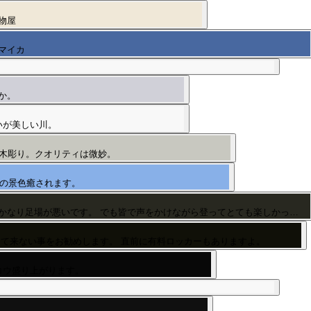
物屋
マイカ
か。
いが美しい川。
木彫り。クオリティは微妙。
この景色癒されます。
足場の悪い所は皆手を繋ぎながら登ります。 水用靴を買って良かった。かなり足場が悪いです。 でも皆で声をかけながら登ってとても楽しかっ…
って来ない事をお勧めします。 直前に有料ロッカーもありますよ。
コウ盛り上がります。