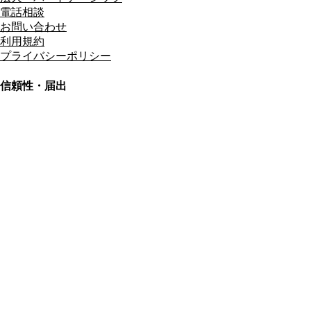
電話相談
お問い合わせ
利用規約
プライバシーポリシー
信頼性・届出
総合旅行業務取扱管理者
資格保有
適格請求書発行事業者
T3011301023586
SSL/TLS暗号化通信