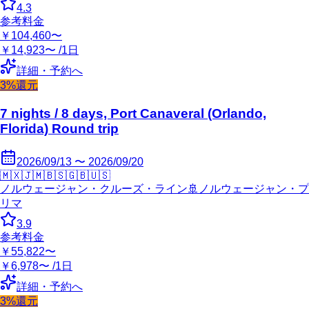
4.3
参考料金
￥104,460〜
￥14,923〜 /1日
詳細・予約へ
3%還元
7 nights / 8 days, Port Canaveral (Orlando,
Florida) Round trip
2026/09/13 〜 2026/09/20
🇲🇽
🇯🇲
🇧🇸
🇬🇧
🇺🇸
ノルウェージャン・クルーズ・ライン
🚢
ノルウェージャン・プ
リマ
3.9
参考料金
￥55,822〜
￥6,978〜 /1日
詳細・予約へ
3%還元