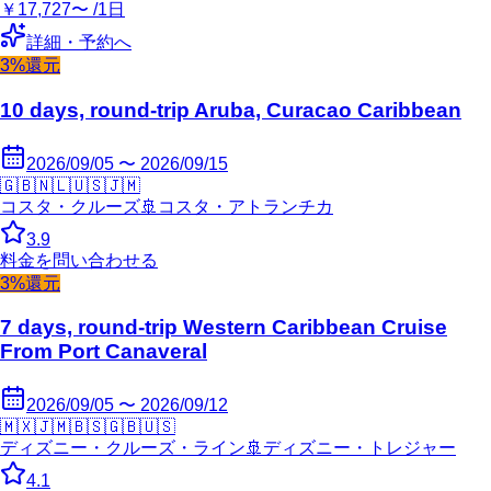
￥17,727〜 /1日
詳細・予約へ
3%還元
10 days, round-trip Aruba, Curacao Caribbean
2026/09/05 〜 2026/09/15
🇬🇧
🇳🇱
🇺🇸
🇯🇲
コスタ・クルーズ
🚢
コスタ・アトランチカ
3.9
料金を問い合わせる
3%還元
7 days, round-trip Western Caribbean Cruise
From Port Canaveral
2026/09/05 〜 2026/09/12
🇲🇽
🇯🇲
🇧🇸
🇬🇧
🇺🇸
ディズニー・クルーズ・ライン
🚢
ディズニー・トレジャー
4.1