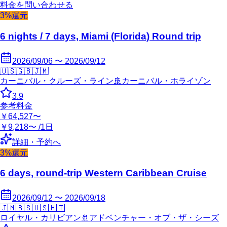
料金を問い合わせる
3%還元
6 nights / 7 days, Miami (Florida) Round trip
2026/09/06 〜 2026/09/12
🇺🇸
🇬🇧
🇯🇲
カーニバル・クルーズ・ライン
🚢
カーニバル・ホライゾン
3.9
参考料金
￥64,527〜
￥9,218〜 /1日
詳細・予約へ
3%還元
6 days, round-trip Western Caribbean Cruise
2026/09/12 〜 2026/09/18
🇯🇲
🇧🇸
🇺🇸
🇭🇹
ロイヤル・カリビアン
🚢
アドベンチャー・オブ・ザ・シーズ