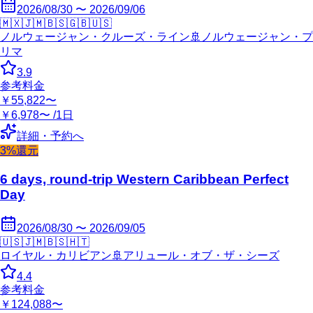
2026/08/30 〜 2026/09/06
🇲🇽
🇯🇲
🇧🇸
🇬🇧
🇺🇸
ノルウェージャン・クルーズ・ライン
🚢
ノルウェージャン・プ
リマ
3.9
参考料金
￥55,822〜
￥6,978〜 /1日
詳細・予約へ
3%還元
6 days, round-trip Western Caribbean Perfect
Day
2026/08/30 〜 2026/09/05
🇺🇸
🇯🇲
🇧🇸
🇭🇹
ロイヤル・カリビアン
🚢
アリュール・オブ・ザ・シーズ
4.4
参考料金
￥124,088〜