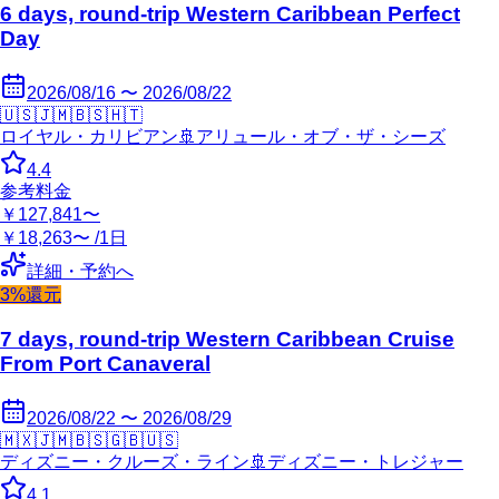
6 days, round-trip Western Caribbean Perfect
Day
2026/08/16 〜 2026/08/22
🇺🇸
🇯🇲
🇧🇸
🇭🇹
ロイヤル・カリビアン
🚢
アリュール・オブ・ザ・シーズ
4.4
参考料金
￥127,841〜
￥18,263〜 /1日
詳細・予約へ
3%還元
7 days, round-trip Western Caribbean Cruise
From Port Canaveral
2026/08/22 〜 2026/08/29
🇲🇽
🇯🇲
🇧🇸
🇬🇧
🇺🇸
ディズニー・クルーズ・ライン
🚢
ディズニー・トレジャー
4.1