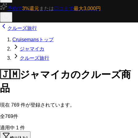
予約で
3%還元
または
口コミで
最大3,000円
クルーズ旅行
Cruisemansトップ
ジャマイカ
クルーズ旅行
🇯🇲
ジャマイカのクルーズ商
品
現在
769
件が登録されています。
全769件
適用中
1
件