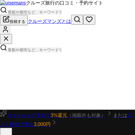
Cruisemans
クルーズ旅行の口コミ・予約サイト
クルーズマンズとは
投稿する
サイトからの予約で
3%還元
（掲載外も対象）
または
口
コミ投稿で最大
3,000円