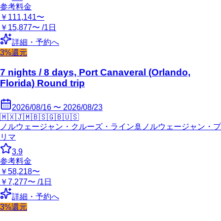
参考料金
￥111,141〜
￥15,877〜 /1日
詳細・予約へ
3%還元
7 nights / 8 days, Port Canaveral (Orlando,
Florida) Round trip
2026/08/16 〜 2026/08/23
🇲🇽
🇯🇲
🇧🇸
🇬🇧
🇺🇸
ノルウェージャン・クルーズ・ライン
🚢
ノルウェージャン・プ
リマ
3.9
参考料金
￥58,218〜
￥7,277〜 /1日
詳細・予約へ
3%還元