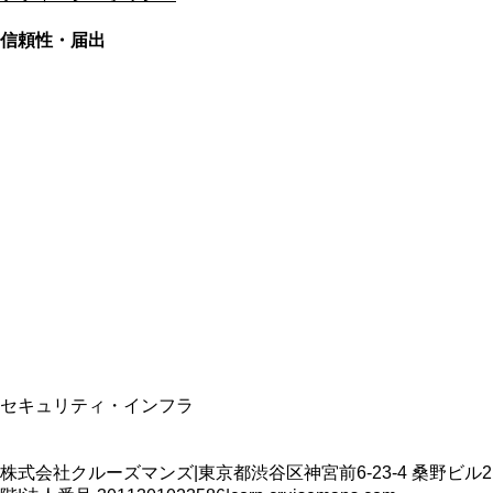
信頼性・届出
総合旅行業務取扱管理者
資格保有
適格請求書発行事業者
T3011301023586
SSL/TLS暗号化通信
セキュリティ・インフラ
株式会社クルーズマンズ
|
東京都渋谷区神宮前6-23-4 桑野ビル2