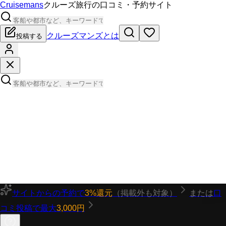
Cruisemans
クルーズ旅行の口コミ・予約サイト
クルーズマンズとは
投稿する
サイトからの予約で
3%還元
（掲載外も対象）
または
口
コミ投稿で最大
3,000円