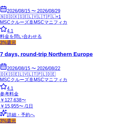
2026/08/15 〜 2026/08/29
🇳🇴
🇩🇰
🇸🇪
🇱🇻
🇱🇹
🇵🇱
+
1
MSCクルーズ
🚢
MSCマニフィカ
4.1
料金を問い合わせる
3%還元
7 days, round-trip Northern Europe
2026/08/15 〜 2026/08/22
🇩🇰
🇸🇪
🇱🇻
🇱🇹
🇵🇱
🇩🇪
MSCクルーズ
🚢
MSCマニフィカ
4.1
参考料金
￥127,638〜
￥15,955〜 /1日
詳細・予約へ
3%還元