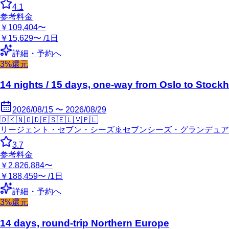
4.1
参考料金
￥109,404〜
￥15,629〜 /1日
詳細・予約へ
3%還元
14 nights / 15 days, one-way from Oslo to Stock
2026/08/15 〜 2026/08/29
🇩🇰
🇳🇴
🇩🇪
🇸🇪
🇱🇻
🇵🇱
リージェント・セブン・シーズ
🚢
セブンシーズ・グランデュア
3.7
参考料金
￥2,826,884〜
￥188,459〜 /1日
詳細・予約へ
3%還元
14 days, round-trip Northern Europe