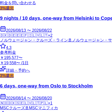
料金を問い合わせる
3%還元
9 nights / 10 days, one-way from Helsinki to Co
2026/08/13 〜 2026/08/22
🇩🇰
🇩🇪
🇪🇪
🇫🇮
🇱🇻
🇱🇹
+
2
ノルウェージャン・クルーズ・ライン
🚢
ノルウェージャン・サ
4.3
参考料金
￥195,577〜
￥19,558〜 /1日
詳細・予約へ
3%還元
6 days, one-way from Oslo to Stockholm
2026/08/14 〜 2026/08/20
🇳🇴
🇩🇰
🇸🇪
🇱🇻
🇱🇹
🇵🇱
+
1
MSCクルーズ
🚢
MSCマニフィカ