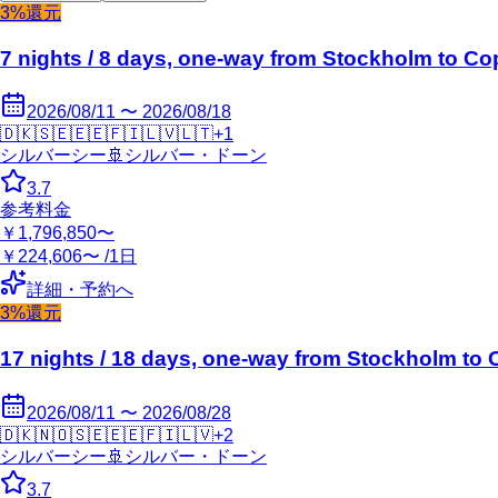
3%還元
7 nights / 8 days, one-way from Stockholm to 
2026/08/11 〜 2026/08/18
🇩🇰
🇸🇪
🇪🇪
🇫🇮
🇱🇻
🇱🇹
+
1
シルバーシー
🚢
シルバー・ドーン
3.7
参考料金
￥1,796,850〜
￥224,606〜 /1日
詳細・予約へ
3%還元
17 nights / 18 days, one-way from Stockholm t
2026/08/11 〜 2026/08/28
🇩🇰
🇳🇴
🇸🇪
🇪🇪
🇫🇮
🇱🇻
+
2
シルバーシー
🚢
シルバー・ドーン
3.7