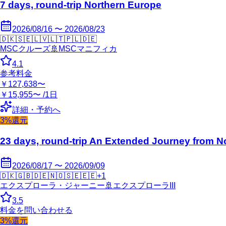
7 days, round-trip Northern Europe
2026/08/16 〜 2026/08/23
🇩🇰
🇸🇪
🇱🇻
🇱🇹
🇵🇱
🇩🇪
MSCクルーズ
🚢
MSCマニフィカ
4.1
参考料金
￥127,638〜
￥15,955〜 /1日
詳細・予約へ
3%還元
23 days, round-trip An Extended Journey from Nor
2026/08/17 〜 2026/09/09
🇩🇰
🇬🇧
🇩🇪
🇳🇴
🇸🇪
🇪🇪
+
1
エクスプローラ・ジャーニー
🚢
エクスプローラIII
3.5
料金を問い合わせる
3%還元