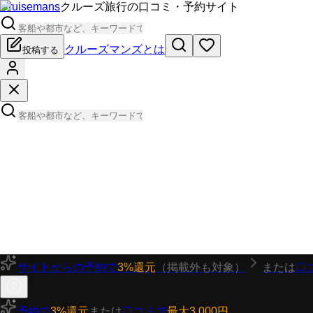
Cruisemans
クルーズ旅行の口コミ・予約サイト
クルーズマンズとは
投稿する
サイトからの予約で
3%還元
（掲載外も対象）
または
口
予約で
3%還元
または
口コミで
最大3,000円