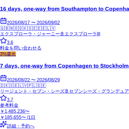
16 days, one-way from Southampton to Copenh
2026/08/17 〜 2026/09/02
🇬🇧
🇳🇴
🇩🇰
🇸🇪
🇪🇪
🇱🇻
エクスプローラ・ジャーニー
🚢
エクスプローラIII
3.6
料金を問い合わせる
3%還元
7 days, one-way from Copenhagen to Stockholm
2026/08/22 〜 2026/08/29
🇩🇰
🇸🇪
🇱🇻
🇵🇱
🇩🇪
リージェント・セブン・シーズ
🚢
セブンシーズ・グランデュア
3.7
参考料金
￥1,485,236〜
￥185,655〜 /1日
詳細・予約へ