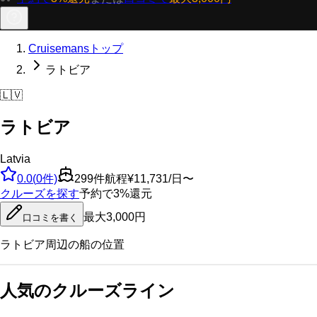
Cruisemansトップ
ラトビア
🇱🇻
ラトビア
Latvia
0.0
(
0
件)
299
件航程
¥11,731/日〜
クルーズを探す
予約で3%還元
最大3,000円
口コミを書く
ラトビア
周辺の船の位置
人気のクルーズライン