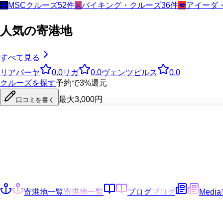
💎
MSCクルーズ
52
件
⚔️
バイキング・クルーズ
36
件
💋
アイーダ
人気の寄港地
すべて見る
リアパーヤ
0.0
リガ
0.0
ヴェンツピルス
0.0
クルーズを探す
予約で3%還元
最大3,000円
口コミを書く
寄港地一覧
寄港地一覧
ブログ
ブログ
Media