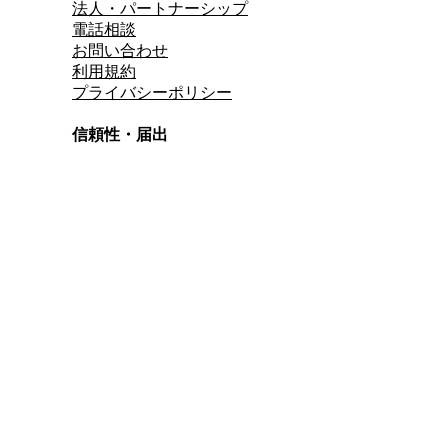
法人・パートナーシップ
電話相談
お問い合わせ
利用規約
プライバシーポリシー
信頼性・届出
総合旅行業務取扱管理者
資格保有
適格請求書発行事業者
T3011301023586
SSL/TLS暗号化通信