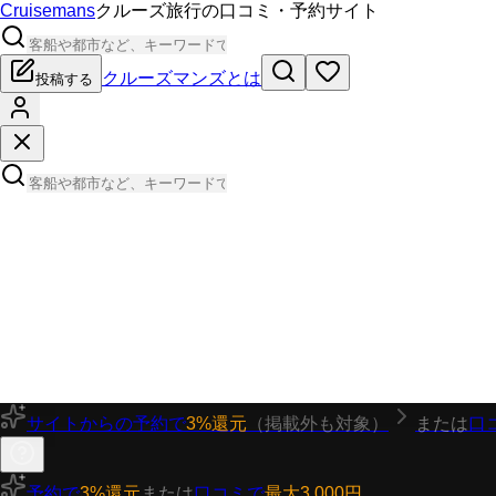
Cruisemans
クルーズ旅行の口コミ・予約サイト
クルーズマンズとは
投稿する
サイトからの予約で
3%還元
（掲載外も対象）
または
口
予約で
3%還元
または
口コミで
最大3,000円