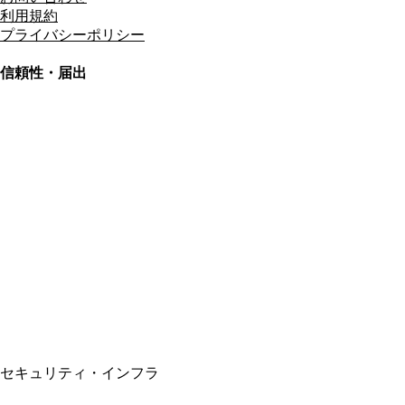
利用規約
プライバシーポリシー
信頼性・届出
総合旅行業務取扱管理者
資格保有
適格請求書発行事業者
T3011301023586
SSL/TLS暗号化通信
セキュリティ・インフラ