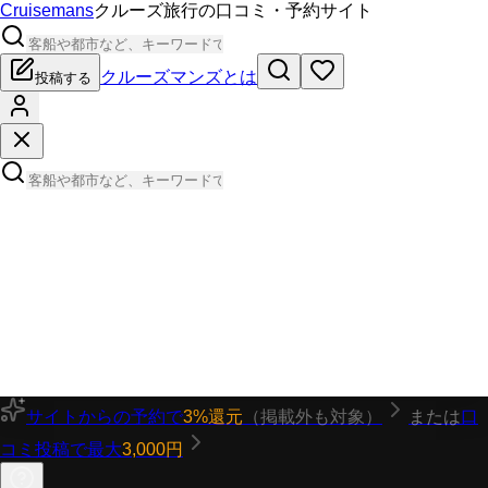
Cruisemans
クルーズ旅行の口コミ・予約サイト
クルーズマンズとは
投稿する
サイトからの予約で
3%還元
（掲載外も対象）
または
口
コミ投稿で最大
3,000円