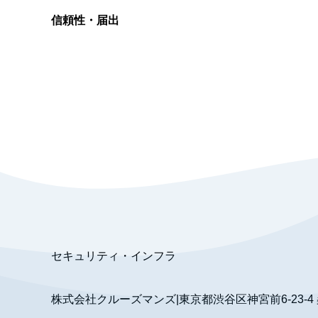
信頼性・届出
総合旅行業務取扱管理者
資格保有
適格請求書発行事業者
T3011301023586
SSL/TLS暗号化通信
セキュリティ・インフラ
株式会社クルーズマンズ
|
東京都渋谷区神宮前6-23-4