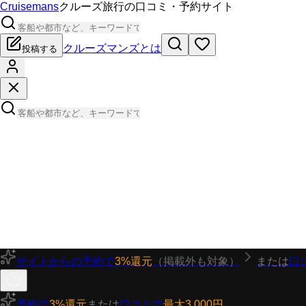
Cruisemans
クルーズ旅行の口コミ・予約サイト
クルーズマンズとは
投稿する
サイトからの予約で
3%還元
（掲載外も対象）
または
口
予約で
3%還元
または
口コミで
最大3,000円