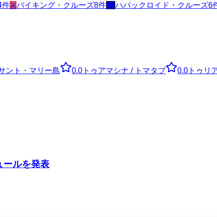
4
件
⚔️
バイキング・クルーズ
8
件
🎓
ハパックロイド・クルーズ
6
サント・マリー島
0.0
トゥアマシナ / トマタブ
0.0
トゥリ
ジュールを発表