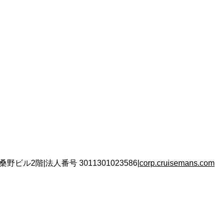
 桑野ビル2階
|
法人番号
3011301023586
|
corp.cruisemans.com