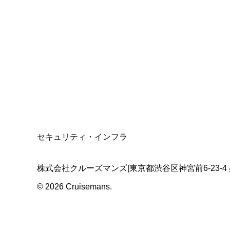
総合旅行業務取扱管理者
資格保有
適格請求書発行事業者
T3011301023586
SSL/TLS暗号化通信
セキュリティ・インフラ
株式会社クルーズマンズ
|
東京都渋谷区神宮前6-23-4
©
2026
Cruisemans.