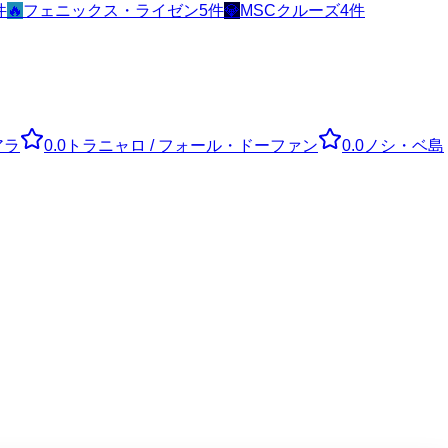
件
🔥
フェニックス・ライゼン
5
件
💎
MSCクルーズ
4
件
アラ
0.0
トラニャロ / フォール・ドーファン
0.0
ノシ・ベ島