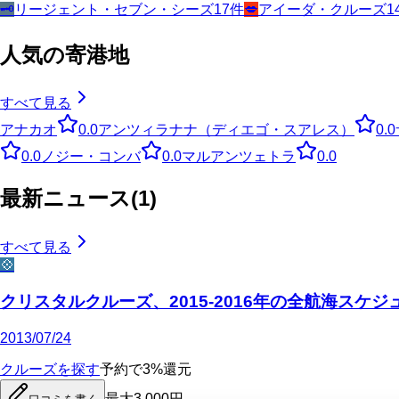
🗝️
リージェント・セブン・シーズ
17
件
💋
アイーダ・クルーズ
1
人気の寄港地
すべて見る
アナカオ
0.0
アンツィラナナ（ディエゴ・スアレス）
0.0
0.0
ノジー・コンバ
0.0
マルアンツェトラ
0.0
最新ニュース
(
1
)
すべて見る
💠
クリスタルクルーズ、2015-2016年の全航海スケ
2013/07/24
クルーズを探す
予約で3%還元
最大3,000円