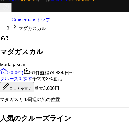
Cruisemansトップ
マダガスカル
🇲🇬
マダガスカル
Madagascar
0.0
(
0
件)
61
件航程
¥4,834/日〜
クルーズを探す
予約で3%還元
最大3,000円
口コミを書く
マダガスカル
周辺の船の位置
人気のクルーズライン