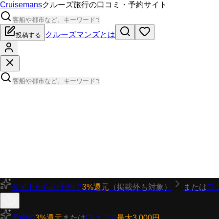
Cruisemans
クルーズ旅行の口コミ・予約サイト
クルーズマンズとは
投稿する
サイトからの予約で
3%還元
（掲載外も対象）
または
口
予約で
3%還元
または
口コミで
最大3,000円