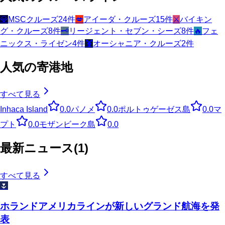
💎
MSCクルーズ
24
件
💋
アイーダ・クルーズ
15
件
⚔️
バイキン
グ・クルーズ
8
件
🗝️
リージェント・セブン・シーズ
8
件
🔥
フェ
ニックス・ライゼン
4
件
🦞
オーシャニア・クルーズ
2
件
人気の寄港地
すべて見る
Inhaca Island
0.0
パノメ
0.0
ポルトゥゲーゼス島
0.0
マ
プト
0.0
モザンビーク島
0.0
最新ニュース
(
1
)
すべて見る
🌷
ホランドアメリカラインが新しいグランド航海を発
表