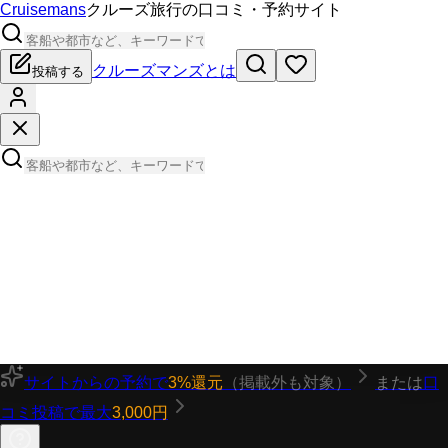
Cruisemans
クルーズ旅行の口コミ・予約サイト
クルーズマンズとは
投稿する
サイトからの予約で
3%還元
（掲載外も対象）
または
口
コミ投稿で最大
3,000円