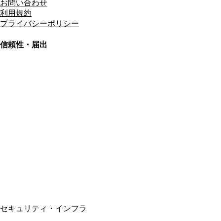
お問い合わせ
利用規約
プライバシーポリシー
信頼性・届出
総合旅行業務取扱管理者
資格保有
適格請求書発行事業者
T3011301023586
SSL/TLS暗号化通信
セキュリティ・インフラ