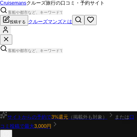
Cruisemans
クルーズ旅行の口コミ・予約サイト
クルーズマンズとは
投稿する
サイトからの予約で
3%還元
（掲載外も対象）
または
口
コミ投稿で最大
3,000円