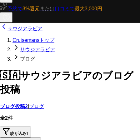
予約で
3%還元
または
口コミで
最大3,000円
サウジアラビア
Cruisemansトップ
サウジアラビア
ブログ
🇸🇦
サウジアラビアのブログ
投稿
ブログ投稿
2
|
ブログ
全2件
絞り込み
1