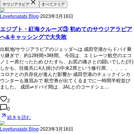
サウジアラビア
すべてクリア
Lovefunatabi Blog
·
2023年3月16日
エジプト・紅海クルーズ③ 初めてのサウジアラビア
へ&キャッシングで大失敗
出航地/サウジアラビアのジェッダへは 成田空港からドバイ乗
り継ぎで、約12時間+3時間。 今回は、エミレーツ航空のエコ
ノミー席だったため ひたすら、お尻の痛さとの闘いでした(汗)
しかも、往復共に4人掛けの中央2席という修行席、、、、。
コロナとの共存化が進んだ影響か 成田空港のチェックインカ
ウンターも激混みで 航空券が出てくるまでに一時間半程並び
ました。 成田⇌ドバイ間は、JALとのコードシェ…
2
0
続きを読む
Lovefunatabi Blog
·
2023年3月16日