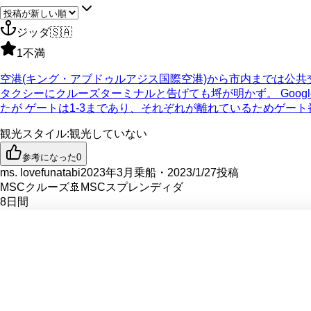
ジッダ
🇸🇦
1
不満
空港(キング・アブドゥルアジス国際空港)から市内までは公
タクシーにクルーズターミナルと告げても埒が明かず。 Google m
たが ゲートは1-3まであり、それぞれが離れているためゲー
観光スタイル
:
観光していない
参考になった
0
ms. lovefunatabi
2023年3月乗船・2023/1/27投稿
MSCクルーズ
🚢
MSCスプレンディダ
8
日間