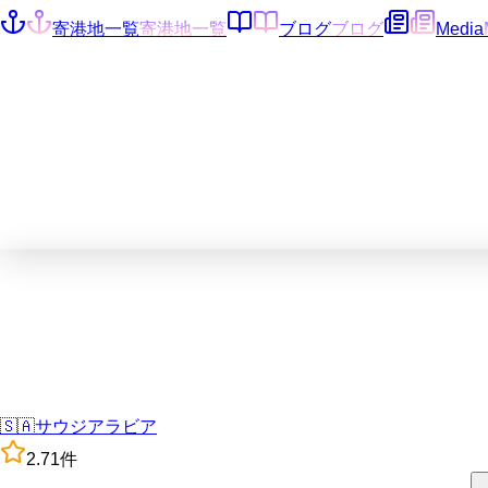
寄港地一覧
寄港地一覧
ブログ
ブログ
Media
🇸🇦
サウジアラビア
2.7
1
件