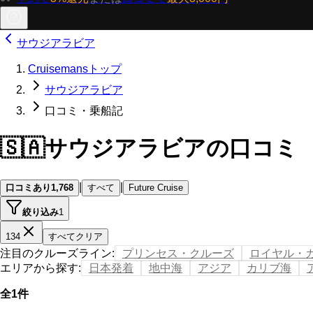
サウジアラビア
Cruisemansトップ
サウジアラビア
口コミ・乗船記
🇸🇦
サウジアラビアの口コミ
|
|
口コミあり
1,768
すべて
Future Cruise
絞り込み
1
134
すべてクリア
注目のクルーズライン
:
プリンセス・クルーズ
ロイヤル・
エリアから探す
:
日本発着
地中海
アジア
カリブ海
全1件