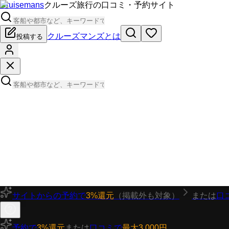
Cruisemans
クルーズ旅行の口コミ・予約サイト
クルーズマンズとは
投稿する
サイトからの予約で
3%還元
（掲載外も対象）
または
口
予約で
3%還元
または
口コミで
最大3,000円