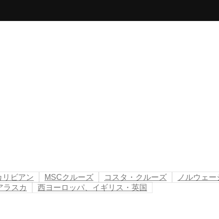
カリビアン
MSCクルーズ
コスタ・クルーズ
ノルウェー
アラスカ
西ヨーロッパ、イギリス・英国