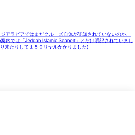
サウジアラビアではまだクルーズ自体が認知されていないのか、
Jeddah Islamic Seaport」とだけ明記されていまし
たり来たりして１５０リヤルかかりました)