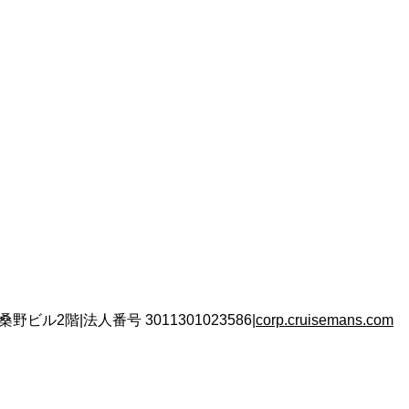
 桑野ビル2階
|
法人番号
3011301023586
|
corp.cruisemans.com