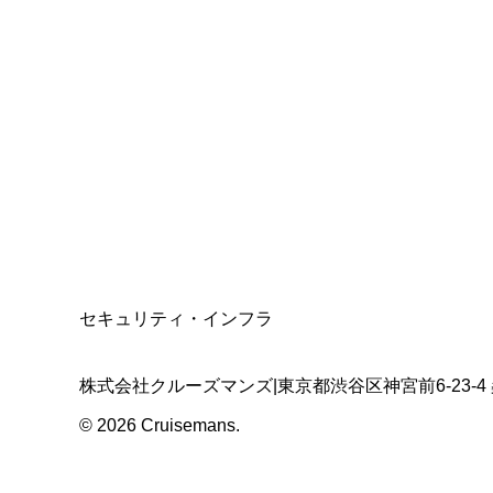
総合旅行業務取扱管理者
資格保有
適格請求書発行事業者
T3011301023586
SSL/TLS暗号化通信
セキュリティ・インフラ
株式会社クルーズマンズ
|
東京都渋谷区神宮前6-23-4
©
2026
Cruisemans.