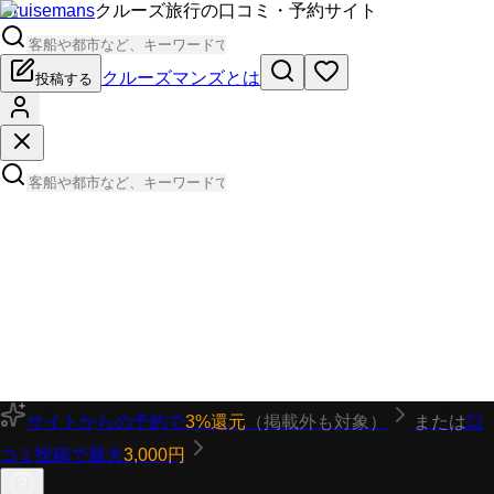
Cruisemans
クルーズ旅行の口コミ・予約サイト
クルーズマンズとは
投稿する
サイトからの予約で
3%還元
（掲載外も対象）
または
口
コミ投稿で最大
3,000円