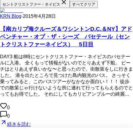
セントクリストファー・ネイビス
すべてクリア
KRN Blog
·
2015年4月28日
【南カリブ海クルーズ＆ワシントンD.C.＆NY】アド
ベンチャー・オブ・ザ・シーズ バセテール（セン
トクリストファーネイビス） 5日目
DAY3 船は8時にセントクリストファー・ネイビスのバセテー
ルに入港。 全くもって情報がないのでとりあえず下船。 ビー
チはとりあえず良いかな〜と思ったので、街散策をしに行きま
した。 港を出たところで見つけた島内観光のバス。 さっそく
乗ってみると、このバスツアーがなかなか面白い！！！ 徒歩
での散策じゃ行けないような所に連れて行ってもらえるのでと
ってもお得でした。 それにしてもカリビアンブルーの綺麗…
0
0
続きを読む