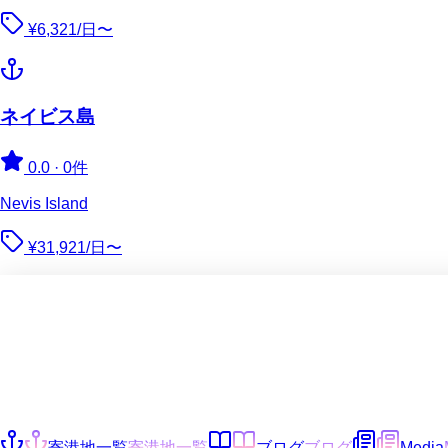
¥6,321/日〜
ネイビス島
0.0
·
0件
Nevis Island
¥31,921/日〜
寄港地一覧
寄港地一覧
ブログ
ブログ
Media