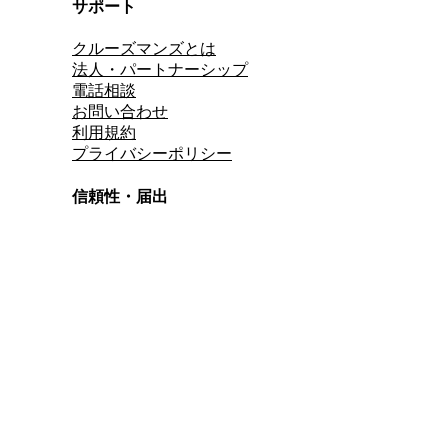
サポート
クルーズマンズとは
法人・パートナーシップ
電話相談
お問い合わせ
利用規約
プライバシーポリシー
信頼性・届出
総合旅行業務取扱管理者
資格保有
適格請求書発行事業者
T3011301023586