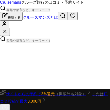
Cruisemans
クルーズ旅行の口コミ・予約サイト
クルーズマンズとは
投稿する
サイトからの予約で
3%還元
（掲載外も対象）
または
口
コミ投稿で最大
3,000円