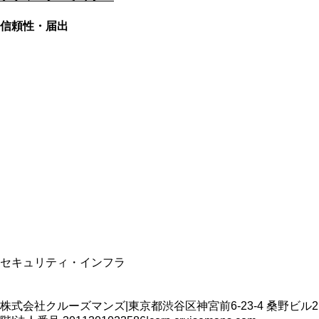
信頼性・届出
総合旅行業務取扱管理者
資格保有
適格請求書発行事業者
T3011301023586
SSL/TLS暗号化通信
セキュリティ・インフラ
株式会社クルーズマンズ
|
東京都渋谷区神宮前6-23-4 桑野ビル2