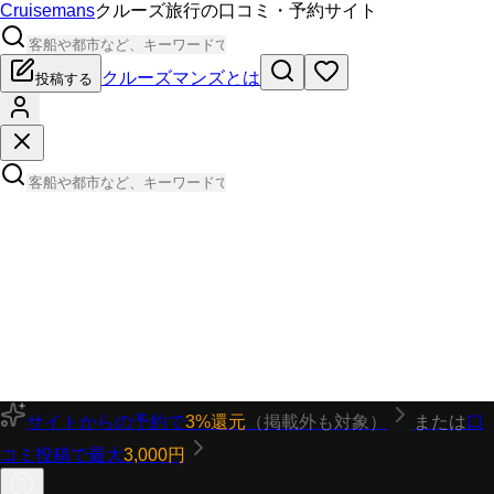
Cruisemans
クルーズ旅行の口コミ・予約サイト
クルーズマンズとは
投稿する
サイトからの予約で
3%還元
（掲載外も対象）
または
口
コミ投稿で最大
3,000円