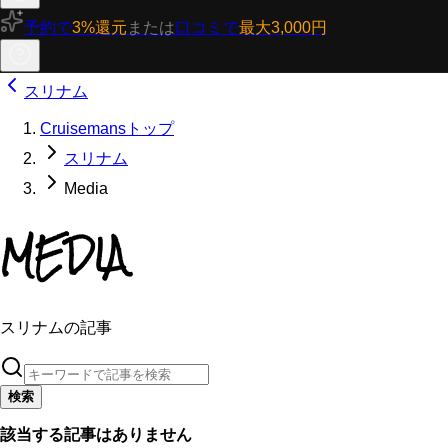
予約で
3%還元
または
口コミで
最大3,000円
スリナム
Cruisemansトップ
スリナム
Media
MEDIA
スリナムの記事
検索
該当する記事はありません