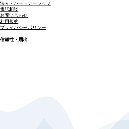
法人・パートナーシップ
電話相談
お問い合わせ
利用規約
プライバシーポリシー
信頼性・届出
総合旅行業務取扱管理者
資格保有
適格請求書発行事業者
T3011301023586
SSL/TLS暗号化通信