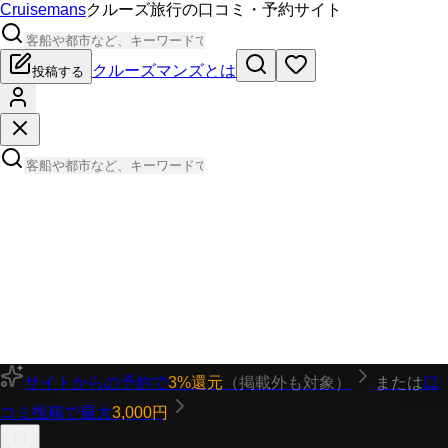
Cruisemans
クルーズ旅行の口コミ・予約サイト
クルーズマンズとは
投稿する
サイトからの予約で
3%還元
（掲載外も対象）
または
口
コミ投稿で最大
3,000円