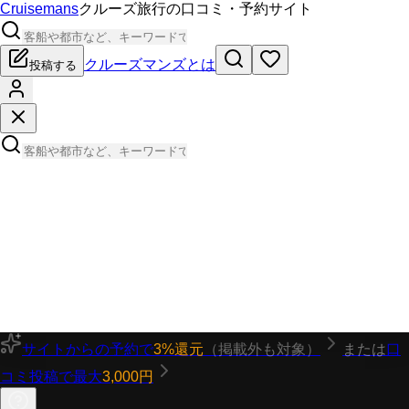
Cruisemans
クルーズ旅行の口コミ・予約サイト
クルーズマンズとは
投稿する
サイトからの予約で
3%還元
（掲載外も対象）
または
口
コミ投稿で最大
3,000円