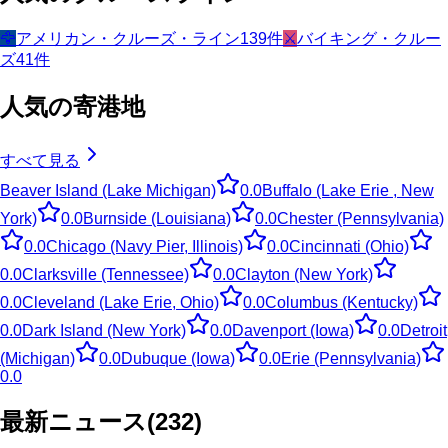
🦅
アメリカン・クルーズ・ライン
139
件
⚔️
バイキング・クルー
ズ
41
件
人気の寄港地
すべて見る
Beaver Island (Lake Michigan)
0.0
Buffalo (Lake Erie , New
York)
0.0
Burnside (Louisiana)
0.0
Chester (Pennsylvania)
0.0
Chicago (Navy Pier, Illinois)
0.0
Cincinnati (Ohio)
0.0
Clarksville (Tennessee)
0.0
Clayton (New York)
0.0
Cleveland (Lake Erie, Ohio)
0.0
Columbus (Kentucky)
0.0
Dark Island (New York)
0.0
Davenport (Iowa)
0.0
Detroit
(Michigan)
0.0
Dubuque (Iowa)
0.0
Erie (Pennsylvania)
0.0
最新ニュース
(
232
)