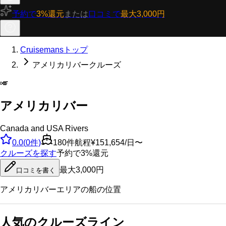
予約で
3%還元
または
口コミで
最大3,000円
Cruisemansトップ
アメリカリバークルーズ
🎺
アメリカリバー
Canada and USA Rivers
0.0
(
0
件)
180
件航程
¥151,654/日〜
クルーズを探す
予約で3%還元
最大3,000円
口コミを書く
アメリカリバー
エリアの船の位置
人気のクルーズライン