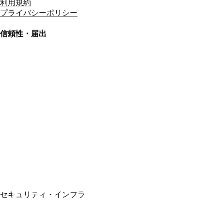
利用規約
プライバシーポリシー
信頼性・届出
総合旅行業務取扱管理者
資格保有
適格請求書発行事業者
T3011301023586
SSL/TLS暗号化通信
セキュリティ・インフラ