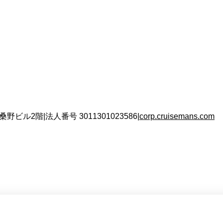
 桑野ビル2階
|
法人番号
3011301023586
|
corp.cruisemans.com