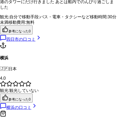
港のタワーにだけ行きました あとは船内でのんびり過ごしま
した
観光
:
自分で
移動手段
:
バス・電車・タクシーなど
移動時間
:
30分
未満
移動費用
:
無料
参考になった
0
四日市
の口コミ
横浜
🇯🇵
日本
4.0
観光
:
観光していない
参考になった
0
横浜
の口コミ