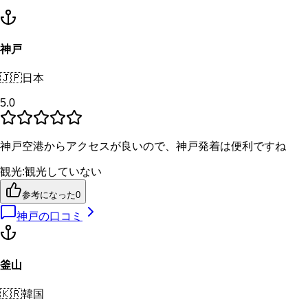
神戸
🇯🇵
日本
5.0
神戸空港からアクセスが良いので、神戸発着は便利ですね
観光
:
観光していない
参考になった
0
神戸
の口コミ
釜山
🇰🇷
韓国