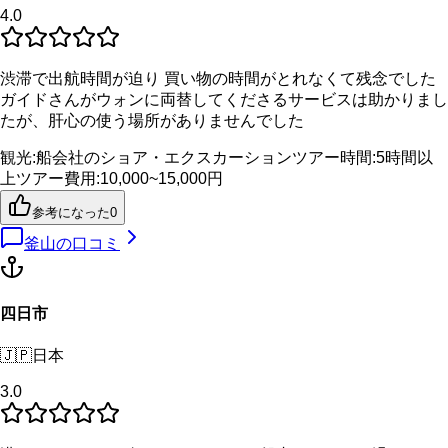
4.0
渋滞で出航時間が迫り 買い物の時間がとれなくて残念でした
ガイドさんがウォンに両替してくださるサービスは助かりまし
たが、肝心の使う場所がありませんでした
観光
:
船会社のショア・エクスカーション
ツアー時間
:
5時間以
上
ツアー費用
:
10,000~15,000円
参考になった
0
釜山
の口コミ
四日市
🇯🇵
日本
3.0