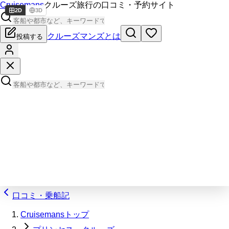
Cruisemans
クルーズ旅行の口コミ・予約サイト
2D
3D
クルーズマンズとは
投稿する
口コミ・乗船記
Cruisemansトップ