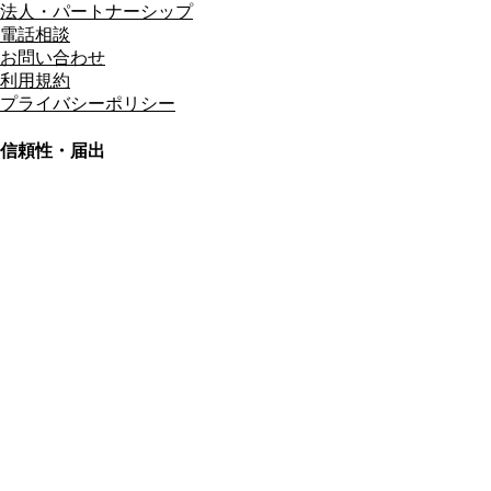
法人・パートナーシップ
電話相談
お問い合わせ
利用規約
プライバシーポリシー
信頼性・届出
総合旅行業務取扱管理者
資格保有
適格請求書発行事業者
T3011301023586
SSL/TLS暗号化通信